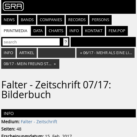
NEWS
BANDS
COMPANIES
RECORDS
PERSONS
PRINTMEDIA
DATA
CHARTS
INFO
KONTAKT
FEM.POP
INFO
ARTIKEL
«
06/17 - MEHR ALS EINE LIEBE
08/17 - MEIN FREUND STRACHE
»
Falter - Zeitschrift 07/17:
Bilderbuch
INFO
Medium:
Falter - Zeitschrift
Seiten:
48
Erscheinungsdatum:
15. Feb. 2017