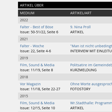
ARTIKEL ÜBER
MEDIUM
ARTIKEL/ART
2022
Falter - Best of Böse
9. Nina Proll
Issue: 50-51/22, Seite 6
ARTIKEL
2021
Falter - Woche
"Man ist nicht unbedingt
Issue: 22, Seite 4-6
INTERVIEW MIT EINLEIT
2019
Film, Sound & Media
Politsatire im Gemeinde
Issue: 11/19, Seite 8
KURZMELDUNG
2018
Vor Magazin
Ohne Worte ausgesproc
Issue: 11/18, Seite 22-27
FOTOSTORY
2015
Film, Sound & Media
Wr.Stadthalle: Program
Issue: 12/15, Seite 10
ARTIKEL