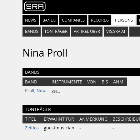
NEWS
BANDS
COMPANIES
RECORDS
PERSONS
BANDS
TONTRÄGER
ARTIKEL ÜBER
VIS.SRA.AT
Nina Proll
BANDS
BAND
INSTRUMENTE
VON
BIS
ANM.
Proll, Nina
voc.
-
-
-
TONTRÄGER
TITEL
ERWÄHNT FÜR
ANMERKUNG
BESCHREIBU
Zeitlos
guestmusician
-
-