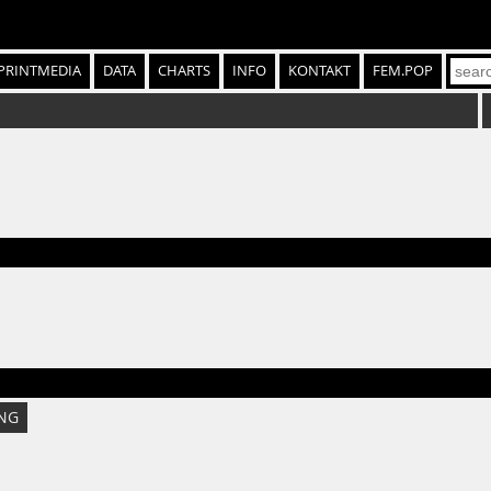
PRINTMEDIA
DATA
CHARTS
INFO
KONTAKT
FEM.POP
NG