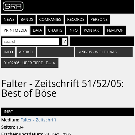
NEWS
BANDS
COMPANIES
RECORDS
PERSONS
PRINTMEDIA
DATA
CHARTS
INFO
KONTAKT
FEM.POP
INFO
ARTIKEL
«
50/05 - WOLF HAAS
01/02/06 - ÜBER TIERE - ELFRIDE JELINEK
»
Falter - Zeitschrift 51/52/05:
Best of Böse
INFO
Medium:
Falter - Zeitschrift
Seiten:
104
Erscheinungsdatum:
23. Dez. 2005