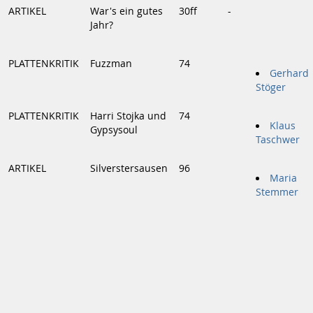
ARTIKEL
War's ein gutes
30ff
-
Jahr?
PLATTENKRITIK
Fuzzman
74
Gerhard
Stöger
PLATTENKRITIK
Harri Stojka und
74
Klaus
Gypsysoul
Taschwer
ARTIKEL
Silverstersausen
96
Maria
Stemmer