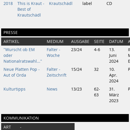
2018
This is Kraut -
Krautschädl
label
CD
Best of
Krautschädl
PRESSE
ARTIKEL
MEDIUM
AUSGABE
SEITE
DATUM
"Wurscht ob EM
Falter -
23/24
4-6
13.
oder
Woche
Juni
Nationalratswahl..."
2024
Neue Platten Pop -
Falter -
15/24
32
10.
Aut of Orda
Zeitschrift
Apr.
2024
Kulturtipps
News
13/23
62-
31.
63
März
2023
KOMMUNIKATION
ART
-