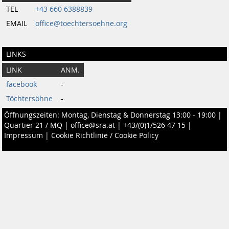
TEL
+43 660 6388839
EMAIL
office@toechtersoehne.org
LINKS
LINK
ANM.
facebook
-
Töchtersöhne
-
Öffnungszeiten: Montag, Dienstag & Donnerstag 13:00 - 19:00 |
Quartier 21 / MQ
|
office@sra.at
|
+43/(0)1/526 47 15
|
Impressum
|
Cookie Richtlinie / Cookie Policy