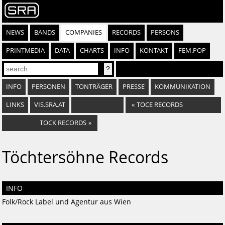
NEWS
BANDS
COMPANIES
RECORDS
PERSONS
PRINTMEDIA
DATA
CHARTS
INFO
KONTAKT
FEM.POP
INFO
PERSONEN
TONTRÄGER
PRESSE
KOMMUNIKATION
LINKS
VIS.SRA.AT
«
TOCE RECORDS
TOCK RECORDS
»
Töchtersöhne Records
INFO
Folk/Rock Label und Agentur aus Wien