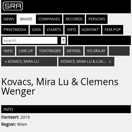
NEWS
BANDS
COMPANIES
RECORDS
PERSONS
PRINTMEDIA
DATA
CHARTS
INFO
KONTAKT
FEM.POP
INFO
LINE-UP
TONTRÄGER
ARTIKEL
VIS.SRA.AT
«
KOVACS, MIRA LU
KOVACS, MIRA LU & LUKAS LAUERMANN
»
Kovacs, Mira Lu & Clemens
Wenger
INFO
Formiert:
2019
Region:
Wien