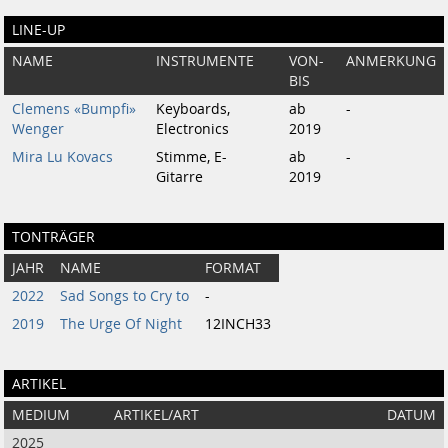
LINE-UP
NAME
INSTRUMENTE
VON-
ANMERKUNG
BIS
Clemens «Bumpfi»
Keyboards,
ab
-
Wenger
Electronics
2019
Mira Lu Kovacs
Stimme, E-
ab
-
Gitarre
2019
TONTRÄGER
JAHR
NAME
FORMAT
2022
Sad Songs to Cry to
-
2019
The Urge Of Night
12INCH33
ARTIKEL
MEDIUM
ARTIKEL/ART
DATUM
2025