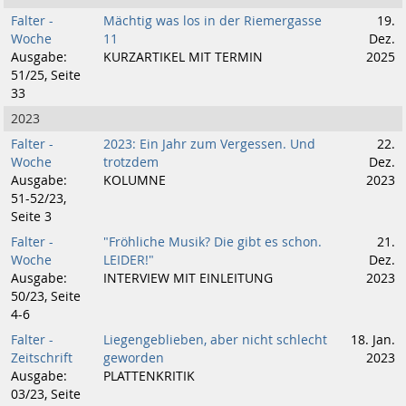
Falter -
Mächtig was los in der Riemergasse
19.
Woche
11
Dez.
Ausgabe:
KURZARTIKEL MIT TERMIN
2025
51/25, Seite
33
2023
Falter -
2023: Ein Jahr zum Vergessen. Und
22.
Woche
trotzdem
Dez.
Ausgabe:
KOLUMNE
2023
51-52/23,
Seite 3
Falter -
"Fröhliche Musik? Die gibt es schon.
21.
Woche
LEIDER!"
Dez.
Ausgabe:
INTERVIEW MIT EINLEITUNG
2023
50/23, Seite
4-6
Falter -
Liegengeblieben, aber nicht schlecht
18. Jan.
Zeitschrift
geworden
2023
Ausgabe:
PLATTENKRITIK
03/23, Seite