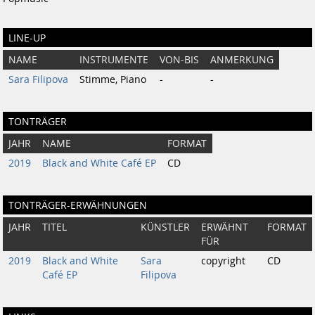
LINE-UP
NAME
INSTRUMENTE
VON-BIS
ANMERKUNG
Sara Filipova
Stimme, Piano
-
-
TONTRÄGER
JAHR
NAME
FORMAT
2019
Black and White Café EP
CD
TONTRÄGER-ERWÄHNUNGEN
JAHR
TITEL
KÜNSTLER
ERWÄHNT
FORMAT
FÜR
2019
Black and White
Sara
copyright
CD
Café EP
Filipova