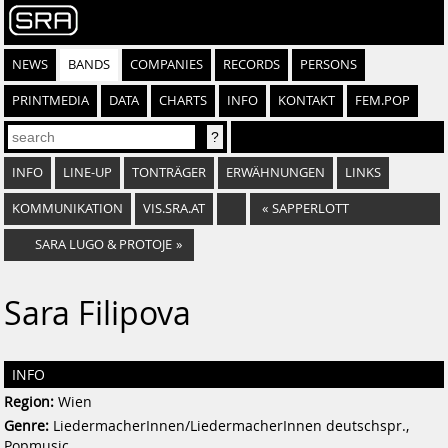
NEWS
BANDS
COMPANIES
RECORDS
PERSONS
PRINTMEDIA
DATA
CHARTS
INFO
KONTAKT
FEM.POP
INFO
LINE-UP
TONTRÄGER
ERWÄHNUNGEN
LINKS
KOMMUNIKATION
VIS.SRA.AT
«
SAPPERLOTT
SARA LUGO & PROTOJE
»
Sara Filipova
INFO
Region:
Wien
Genre:
LiedermacherInnen/LiedermacherInnen deutschspr.,
Popmusic