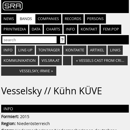
NEWS
BANDS
COMPANIES
RECORDS
PERSONS
PRINTMEDIA
DATA
CHARTS
INFO
KONTAKT
FEM.POP
INFO
LINE-UP
TONTRÄGER
KONTAKTE
ARTIKEL
LINKS
KOMMUNIKATION
VIS.SRA.AT
«
VESSELS CAST FROM CRIPPLED HANDS
VESSELSKY, IRMIE
»
Vesselsky // Kühn KÜVE
INFO
Formiert:
2015
Region:
Niederösterreich