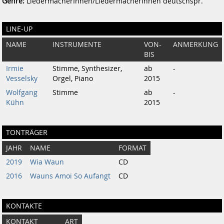
Genre:
LiedermacherInnen/LiedermacherInnen deutschspr.
LINE-UP
NAME
INSTRUMENTE
VON-
ANMERKUNG
BIS
Irmie
Stimme, Synthesizer,
ab
-
Vesselsky
Orgel, Piano
2015
Wolfgang
Stimme
ab
-
Kühn
2015
TONTRÄGER
JAHR
NAME
FORMAT
2019
Wia Waun
CD
2016
Wauns Amoi So Aufangt
CD
KONTAKTE
KONTAKT
ART