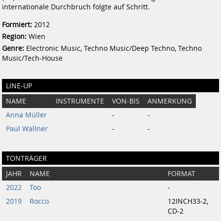
internationale Durchbruch folgte auf Schritt.
Formiert:
2012
Region:
Wien
Genre:
Electronic Music, Techno Music/Deep Techno, Techno
Music/Tech-House
LINE-UP
NAME
INSTRUMENTE
VON-BIS
ANMERKUNG
Anna Müller
-
-
Paul Wallner
-
-
TONTRÄGER
JAHR
NAME
FORMAT
2022
Too
-
2019
Rocco
12INCH33-2,
CD-2