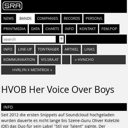
NEWS
BANDS
COMPANIES
RECORDS
PERSONS
PRINTMEDIA
DATA
CHARTS
INFO
KONTAKT
FEM.POP
INFO
LINE-UP
TONTRÄGER
ARTIKEL
LINKS
KOMMUNIKATION
VIS.SRA.AT
«
HVNCHO
HVRLYN X METATROX
»
HVOB Her Voice Over Boys
INFO
Seit 2012 die ersten Snippets auf Soundcloud hochgeladen
wurden dauerte es nicht lange bis Szene-Guru Oliver Koletzki
(DE) das Duo für sein Label "Stil vor Talent" signte. Der