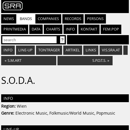
NEWS
BANDS
COMPANIES
RECORDS
PERSONS
PRINTMEDIA
DATA
CHARTS
INFO
KONTAKT
FEM.POP
INFO
LINE-UP
TONTRÄGER
ARTIKEL
LINKS
VIS.SRA.AT
«
S.M.ART
S.P.O.T.S.
»
S.O.D.A.
INFO
Region:
Wien
Genre:
Electronic Music, Folkmusic/World Music, Popmusic
LINE-UP