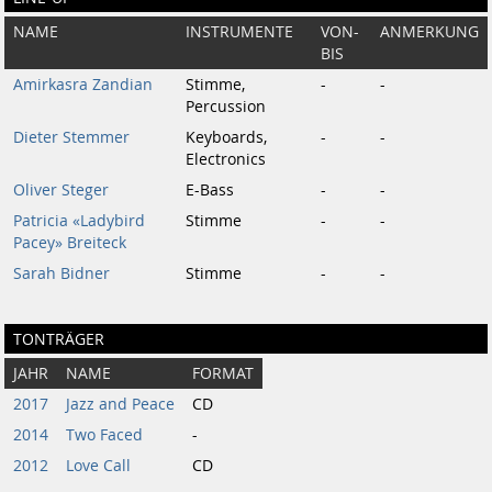
NAME
INSTRUMENTE
VON-
ANMERKUNG
BIS
Amirkasra Zandian
Stimme,
-
-
Percussion
Dieter Stemmer
Keyboards,
-
-
Electronics
Oliver Steger
E-Bass
-
-
Patricia «Ladybird
Stimme
-
-
Pacey» Breiteck
Sarah Bidner
Stimme
-
-
TONTRÄGER
JAHR
NAME
FORMAT
2017
Jazz and Peace
CD
2014
Two Faced
-
2012
Love Call
CD