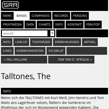
NEWS
BANDS
COMPANIES
RECORDS
PERSONS
PRINTMEDIA
DATA
CHARTS
INFO
KONTAKT
FEM.POP
INFO
LINE-UP
TONTRÄGER
ERWÄHNUNGEN
ARTIKEL
LINKS
KOMMUNIKATION
VIS.SRA.AT
«
TALL WILLIAM
TAM TAM D´AFRIQUE
»
Talltones, The
INFO
Wenn sich die TALLTONES mit Kurt Weill, Jimi Hendrix und Tom
Waits ans Lagerfeuer setzen, flattern die Sombreros im
Rhythmus der sich im Wüstenwind wiegenden Kakteen. Die