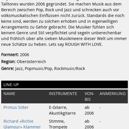
Talltones wurden 2006 gegründet. Sie machen Musik aus dem
Bereich zwischen Pop, Rock und Jazz und schrecken auch vor
volksmusikalischen Einflüssen nicht zurück. Standards die noch
keine sind, werden zu solchen erhoben und in eigenwilligen
Arrangements zu Gehör gebracht. Die Musiker fühlen sich
keinem Genre und Stil verpflichtet und segeln unberechenbar
und fröhlich über alle sieben Musikmeere dieser Welt um immer
neue Schätze zu heben. Lets say ROUGH WITH LOVE.
Formiert:
2006
Region:
Oberösterreich
Genre:
Jazz, Popmusic/Pop, Rockmusic/Rock
LINE-UP
NAME
INSTRUMENTE
VON-
ANMERKUNG
BIS
Primus Sitter
E-Gitarre,
ab
-
Akustikgitarre
2006
Richard «Richie
Stimme,
ab
-
Glamour» Klammer
Trompete
2006