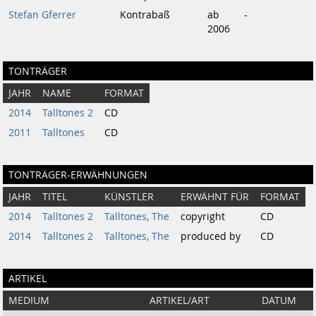
Stefan Gferrer
Kontrabaß
ab
-
2006
TONTRÄGER
JAHR
NAME
FORMAT
2014
Talltones 2
CD
2011
Talltones
CD
TONTRÄGER-ERWÄHNUNGEN
JAHR
TITEL
KÜNSTLER
ERWÄHNT FÜR
FORMAT
2014
Talltones 2
Talltones, The
copyright
CD
2014
Talltones 2
Talltones, The
produced by
CD
ARTIKEL
MEDIUM
ARTIKEL/ART
DATUM