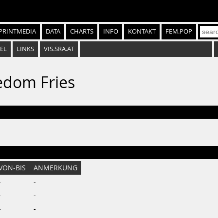
PRINTMEDIA
DATA
CHARTS
INFO
KONTAKT
FEM.POP
EL
LINKS
VIS.SRA.AT
edom Fries
VON-BIS
ANMERKUNG
-
-
-
-
-
-