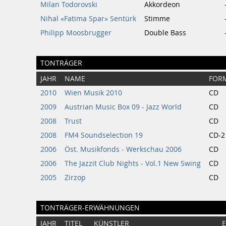
Milan Todorovski
Akkordeon
Nihal «Fatima Spar» Sentürk
Stimme
Philipp Moosbrugger
Double Bass
TONTRÄGER
JAHR
NAME
FOR
2010
Wien Musik 2010
CD
2009
Austrian Music Box 09 - Jazz World
CD
2008
Trust
CD
2008
FM4 Soundselection 19
CD-2
2006
Öst. Musikfonds - Werkschau 2006
CD
2006
The Jazzit Club Nights - Vol.1 New Swing
CD
2005
Zirzop
CD
TONTRÄGER-ERWÄHNUNGEN
JAHR
TITEL
KÜNSTLER