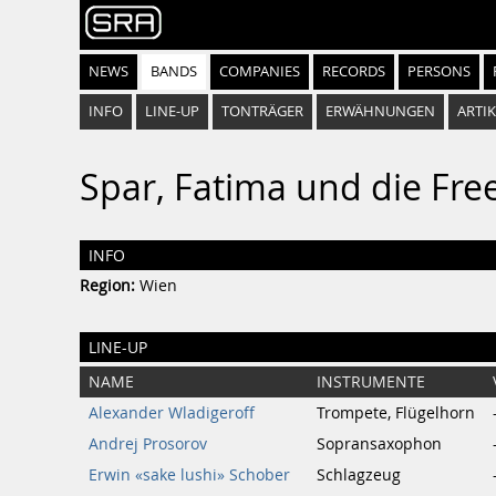
NEWS
BANDS
COMPANIES
RECORDS
PERSONS
INFO
LINE-UP
TONTRÄGER
ERWÄHNUNGEN
ARTIK
Spar, Fatima und die Fre
INFO
Region:
Wien
LINE-UP
NAME
INSTRUMENTE
Alexander Wladigeroff
Trompete, Flügelhorn
Andrej Prosorov
Sopransaxophon
Erwin «sake lushi» Schober
Schlagzeug