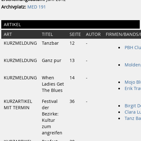
Archivplatz:
MED 191
ARTIKEL
ART
TITEL
SEITE
AUTOR
FIRMEN/BANDS
KURZMELDUNG
Tanzbar
12
-
PBH Cl
KURZMELDUNG
Ganz pur
13
-
Molden,
KURZMELDUNG
When
14
-
Mojo B
Ladies Get
Erik Tr
The Blues
KURZARTIKEL
Festival
36
-
Birgit 
MIT TERMIN
der
Clara L
Bezirke:
Tanz Ba
Kultur
zum
angreifen