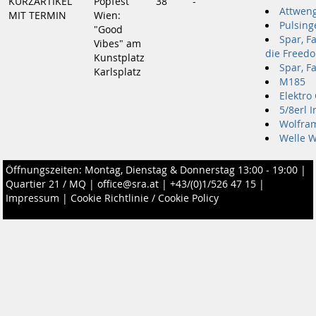
KURZARTIKEL
Popfest
38
-
Attwen
MIT TERMIN
Wien:
Pulsinge
"Good
Spar, F
Vibes" am
die Freedo
Kunstplatz
Spar, F
Karlsplatz
M185
Elektro
5/8erl I
Wolfra
Welle 
Öffnungszeiten: Montag, Dienstag & Donnerstag 13:00 - 19:00 |
Quartier 21 / MQ
|
office@sra.at
|
+43/(0)1/526 47 15
|
Impressum
|
Cookie Richtlinie / Cookie Policy