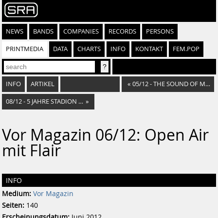
NEWS
BANDS
COMPANIES
RECORDS
PERSONS
PRINTMEDIA
DATA
CHARTS
INFO
KONTAKT
FEM.POP
INFO
ARTIKEL
«
05/12 - THE SOUND OF MUSIC
08/12 - 5 JAHRE STADION CENTER
»
Vor Magazin 06/12: Open Air
mit Flair
INFO
Medium:
Vor Magazin
Seiten:
140
Erscheinungsdatum:
Juni 2012