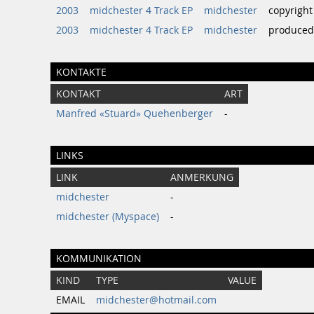
2003
midchester 4 Track EP
midchester
copyright
2003
midchester 4 Track EP
midchester
produced
KONTAKTE
KONTAKT
ART
Manfred «Stuard» Quehenberger
-
LINKS
LINK
ANMERKUNG
midchester
-
midchester (Myspace)
-
KOMMUNIKATION
KIND
TYPE
VALUE
EMAIL
midchester@hotmail.com