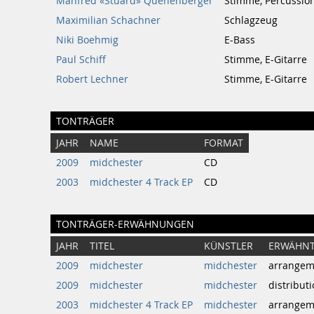
Manfred «Stuard» Quehenberger
Stimme, Percussio
Maximilian Schachner
Schlagzeug
Niki Boehmig
E-Bass
Paul Schiff
Stimme, E-Gitarre
Robert Lechner
Stimme, E-Gitarre
TONTRÄGER
JAHR
NAME
FORMAT
2009
midchester
CD
2003
midchester 4 Track EP
CD
TONTRÄGER-ERWÄHNUNGEN
JAHR
TITEL
KÜNSTLER
ERWÄHNT
2009
midchester
midchester
arrangem
2009
midchester
midchester
distribut
2003
midchester 4 Track EP
midchester
arrangem