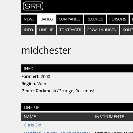
NEWS
BANDS
COMPANIES
RECORDS
PERSONS
INFO
LINE-UP
TONTRÄGER
ERWÄHNUNGEN
KONT
midchester
INFO
Formiert:
2000
Region:
Wien
Genre:
Rockmusic/Grunge, Rockmusic
LINE-UP
NAME
INSTRUMENTE
Chris Six