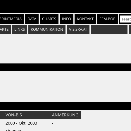
PRINTMEDIA
DATA
CHARTS
INFO
KONTAKT
FEM.POP
AKTE
LINKS
KOMMUNIKATION
VIS.SRA.AT
VON-BIS
ANMERKUNG
2000 - Okt. 2003
-