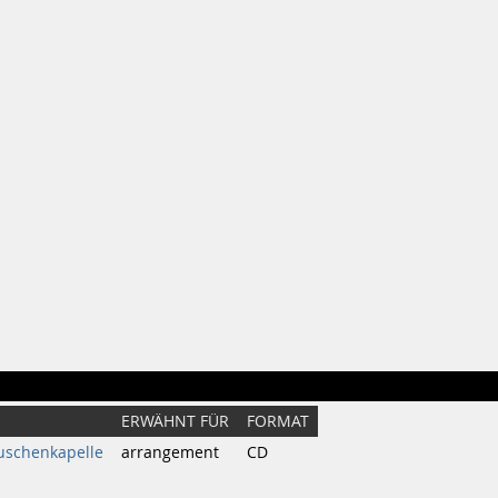
ERWÄHNT FÜR
FORMAT
uschenkapelle
arrangement
CD