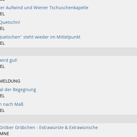
ner Aufwind und Wiener Tschuschenkapelle
EL
 Quetschn!
EL
Quetschen" steht wieder im Mittelpunkt
EL
wird gut!
EL
MELDUNG
val der Begegnung
EL
n nach Maß
EL
Gröber Gröbchen - Extrawürste & Extrawünsche
UMNE