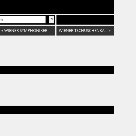
«
WIENER SYMPHONIKER
WIENER TSCHUSCHENKAPELLE & JOVICA PETKOVIC
»