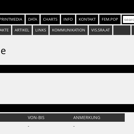
PRINTMEDIA
DATA
CHARTS
INFO
KONTAKT
FEM.POP
AKTE
ARTIKEL
LINKS
KOMMUNIKATION
VIS.SRA.AT
le
VON-BIS
ANMERKUNG
-
-