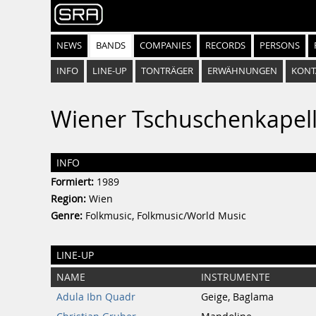
NEWS
BANDS
COMPANIES
RECORDS
PERSONS
INFO
LINE-UP
TONTRÄGER
ERWÄHNUNGEN
KONT
Wiener Tschuschenkapel
INFO
Formiert:
1989
Region:
Wien
Genre:
Folkmusic, Folkmusic/World Music
LINE-UP
NAME
INSTRUMENTE
Adula Ibn Quadr
Geige, Baglama