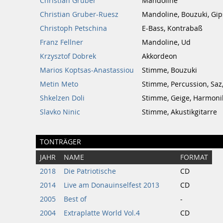
Christian Gruber
Mandoline
Christian Gruber-Ruesz
Mandoline, Bouzuki, Gip
Christoph Petschina
E-Bass, Kontrabaß
Franz Fellner
Mandoline, Ud
Krzysztof Dobrek
Akkordeon
Marios Koptsas-Anastassiou
Stimme, Bouzuki
Metin Meto
Stimme, Percussion, Saz
Shkelzen Doli
Stimme, Geige, Harmoni
Slavko Ninic
Stimme, Akustikgitarre
TONTRÄGER
JAHR
NAME
FORMAT
2018
Die Patriotische
CD
2014
Live am Donauinselfest 2013
CD
2005
Best of
-
2004
Extraplatte World Vol.4
CD