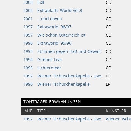
2003
Exil
CD
2002
Extraplatte World Vol.3
CD
2001
...und davon
CD
1997
Extraworld '96/97
CD
1997
Wie schön Österreich ist
CD
1996
Extraworld '95/96
CD
1995
Stimmen gegen Haß und Gewalt
CD
1994
G'rebelt Live
CD
1993
Lichtermeer
CD
1992
Wiener Tschuschenkapelle - Live
CD
1990
Wiener Tschuschenkapelle
LP
TONTRÄGER-ERWÄHNUNGEN
JAHR
TITEL
KÜNSTLER
1992
Wiener Tschuschenkapelle - Live
Wiener Tsch