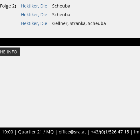
Folge 2)
Hektiker, Die
Scheuba
Hektiker, Die
Scheuba
Hektiker, Die
Gellner, Stranka, Scheuba
CHE INFO
- 19:00 |
Quartier 21 / MQ
|
office@sra.at
|
+43/(0)1/526 47 15
|
Im