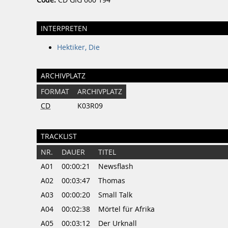
Code:
CD GIG 660 194
INTERPRETEN
Hektiker, Die
ARCHIVPLATZ
FORMAT
ARCHIVPLATZ
CD
K03R09
TRACKLIST
NR.
DAUER
TITEL
A01
00:00:21
Newsflash
A02
00:03:47
Thomas
A03
00:00:20
Small Talk
A04
00:02:38
Mörtel für Afrika
A05
00:03:12
Der Urknall