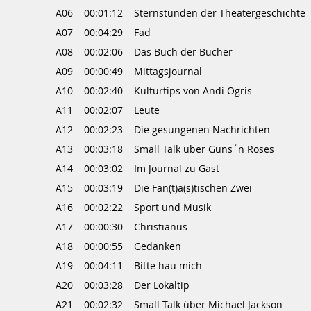
A06
00:01:12
Sternstunden der Theatergeschichte
A07
00:04:29
Fad
A08
00:02:06
Das Buch der Bücher
A09
00:00:49
Mittagsjournal
A10
00:02:40
Kulturtips von Andi Ogris
A11
00:02:07
Leute
A12
00:02:23
Die gesungenen Nachrichten
A13
00:03:18
Small Talk über Guns´n Roses
A14
00:03:02
Im Journal zu Gast
A15
00:03:19
Die Fan(t)a(s)tischen Zwei
A16
00:02:22
Sport und Musik
A17
00:00:30
Christianus
A18
00:00:55
Gedanken
A19
00:04:11
Bitte hau mich
A20
00:03:28
Der Lokaltip
A21
00:02:32
Small Talk über Michael Jackson