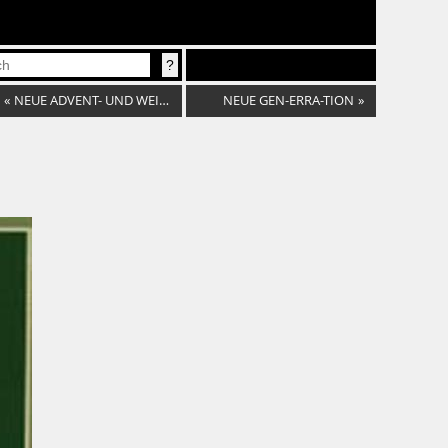
«
NEUE ADVENT- UND WEIHNACHTSLIEDER
NEUE GEN-ERRA-TION
»