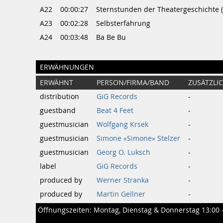
A22
00:00:27
Sternstunden der Theatergeschichte (
A23
00:02:28
Selbsterfahrung
A24
00:03:48
Ba Be Bu
ERWÄHNUNGEN
ERWÄHNT
PERSON/FIRMA/BAND
ZUSÄTZLI
distribution
GiG Records
-
guestband
Beat 4 Feet
-
guestmusician
Wolfgang Krsek
-
guestmusician
Simone «Simone» Stelzer
-
guestmusician
Georg O. Luksch
-
label
GiG Records
-
produced by
Werner Stranka
-
produced by
Martin Gellner
-
Öffnungszeiten: Montag, Dienstag & Donnerstag 13:00 