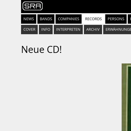
NEWS
BANDS
COMPANIES
RECORDS
PERSONS
COVER
INFO
INTERPRETEN
ARCHIV
ERWÄHNUNG
Neue CD!