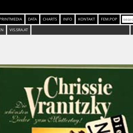
PRINTMEDIA
DATA
CHARTS
INFO
KONTAKT
FEM.POP
EN
VIS.SRA.AT