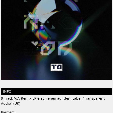
INFO
9-Track-V/A-Remix-LP erschienen auf dem Label "Transparent
Audio" (UK)
Format:
-