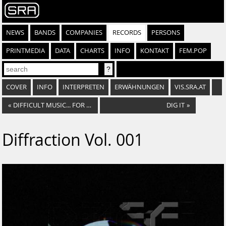
NEWS
BANDS
COMPANIES
RECORDS
PERSONS
PRINTMEDIA
DATA
CHARTS
INFO
KONTAKT
FEM.POP
COVER
INFO
INTERPRETEN
ERWÄHNUNGEN
VIS.SRA.AT
«
DIFFICULT MUSIC... FOR DIFFICULT PEOPLE
DIG IT
»
Diffraction Vol. 001