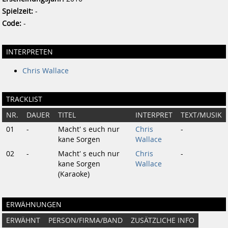
Spielzeit:
-
Code:
-
INTERPRETEN
Chris Wallace
TRACKLIST
NR.
DAUER
TITEL
INTERPRET
TEXT/MUSIK
01
-
Macht' s euch nur
Chris
-
kane Sorgen
Wallace
02
-
Macht' s euch nur
Chris
-
kane Sorgen
Wallace
(Karaoke)
ERWÄHNUNGEN
ERWÄHNT
PERSON/FIRMA/BAND
ZUSÄTZLICHE INFO