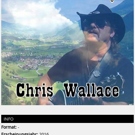
INFO
Format:
-
Erscheinungsjahr:
2016