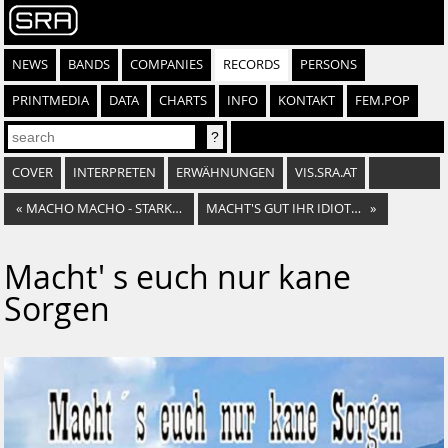
NEWS
BANDS
COMPANIES
RECORDS
PERSONS
PRINTMEDIA
DATA
CHARTS
INFO
KONTAKT
FEM.POP
COVER
INTERPRETEN
ERWÄHNUNGEN
VIS.SRA.AT
«
MACHO MACHO - STARKE TÖNE AUS ÖSTERREICH
MACHT'S GUT IHR IDIOTEN
»
Macht' s euch nur kane
Sorgen