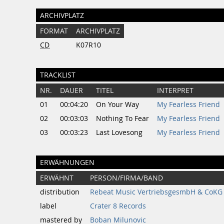
ARCHIVPLATZ
FORMAT
ARCHIVPLATZ
CD
K07R10
TRACKLIST
NR.
DAUER
TITEL
INTERPRET
01
00:04:20
On Your Way
My Fearless Friend
02
00:03:03
Nothing To Fear
My Fearless Friend
03
00:03:23
Last Lovesong
My Fearless Friend
ERWÄHNUNGEN
ERWÄHNT
PERSON/FIRMA/BAND
distribution
Rebeat Music VertriebsgesmbH & CoKG
label
Crater 8 Records
mastered by
Boban Milunovic