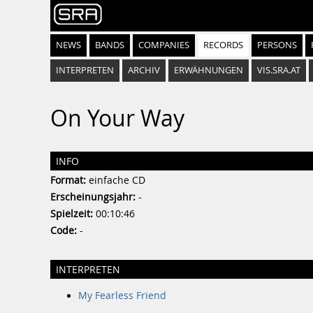
NEWS
BANDS
COMPANIES
RECORDS
PERSONS
INTERPRETEN
ARCHIV
ERWÄHNUNGEN
VIS.SRA.AT
On Your Way
INFO
Format:
einfache CD
Erscheinungsjahr:
-
Spielzeit:
00:10:46
Code:
-
INTERPRETEN
My Fearless Friend