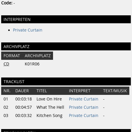
Code:
-
INTERPRETEN
Private Curtain
ARCHIVPLATZ
FORMAT
ARCHIVPLATZ
CD
K01R06
TRACKLIST
NR.
DAUER
TITEL
INTERPRET
TEXT/MUSIK
01
00:03:18
Love On Hire
Private Curtain
-
02
00:04:57
What The Hell
Private Curtain
-
03
00:03:32
Kitchen Song
Private Curtain
-