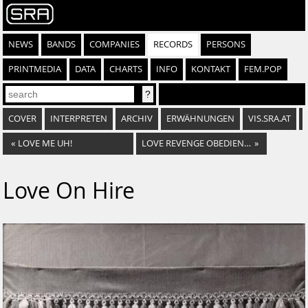
NEWS
BANDS
COMPANIES
RECORDS
PERSONS
PRINTMEDIA
DATA
CHARTS
INFO
KONTAKT
FEM.POP
COVER
INTERPRETEN
ARCHIV
ERWÄHNUNGEN
VIS.SRA.AT
«
LOVE ME UH!
LOVE REVENGE OBEDIENCE
»
Love On Hire