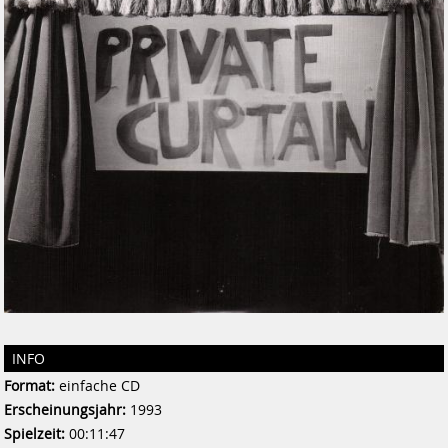
INFO
Format:
einfache CD
Erscheinungsjahr:
1993
Spielzeit:
00:11:47