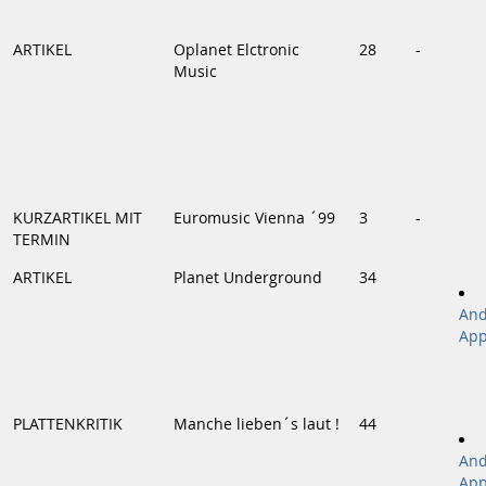
ARTIKEL
Oplanet Elctronic
28
-
Music
KURZARTIKEL MIT
Euromusic Vienna ´99
3
-
TERMIN
ARTIKEL
Planet Underground
34
And
App
PLATTENKRITIK
Manche lieben´s laut !
44
And
App