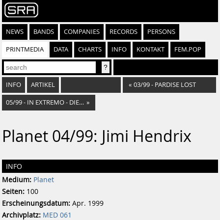
NEWS
BANDS
COMPANIES
RECORDS
PERSONS
PRINTMEDIA
DATA
CHARTS
INFO
KONTAKT
FEM.POP
INFO
ARTIKEL
«
03/99 - PARDISE LOST
05/99 - IN EXTREMO - DIE SPIELLEUTE SIND IN DER STADT
»
Planet 04/99: Jimi Hendrix
INFO
Medium:
Planet
Seiten:
100
Erscheinungsdatum:
Apr. 1999
Archivplatz:
MED 061