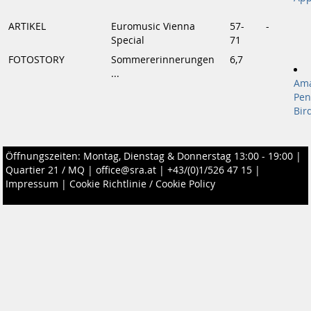
ARTIKEL
Euromusic Vienna
57-
-
Special
71
FOTOSTORY
Sommererinnerungen
6,7
...
Am
Pen
Bir
Öffnungszeiten: Montag, Dienstag & Donnerstag 13:00 - 19:00 |
Quartier 21 / MQ
|
office@sra.at
|
+43/(0)1/526 47 15
|
Impressum
|
Cookie Richtlinie / Cookie Policy