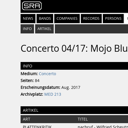
NEWS
BANDS
COMPANIES
RECORDS
PERSONS
INFO
ARTIKEL
Concerto 04/17: Mojo Bl
INFO
Medium:
Concerto
Seiten:
84
Erscheinungsdatum:
Aug. 2017
Archivplatz:
MED 213
ARTIKEL
ART
TITEL
PLATTENKRITIK
nachruf - Wilfried Scheutz