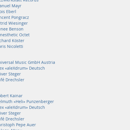
anuel Mayr
ois Eberl
ncent Pongracz
trid Wiesinger
enee Benson
nesthetic Octet
chard Köster
ris Nicoletti
iversal Music GmbH Austria
ex «aleXdrum» Deutsch
iver Steger
fé Drechsler
bert Kainar
lmuth «Heli» Punzenberger
ex «aleXdrum» Deutsch
iver Steger
fé Drechsler
ristoph Pepe Auer