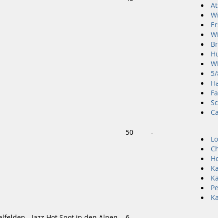
At
Wi
Er
Wi
B
Hu
Wi
5/
Ha
Fa
Sc
Ca
50
-
Lo
Ch
Ho
Ka
Ka
Pe
Ka
lfelden - Jazz Hot Spot in den Alpen
6
-