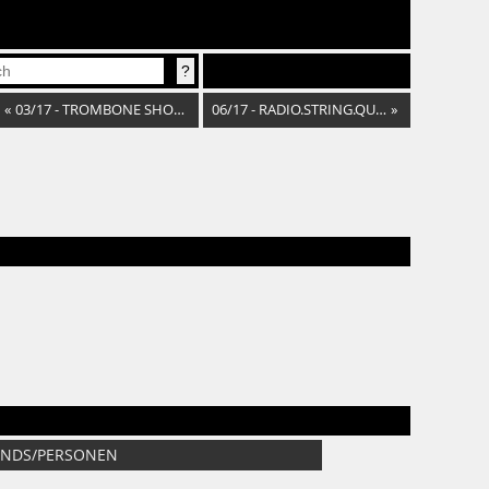
«
03/17 - TROMBONE SHORTY
06/17 - RADIO.STRING.QUARTET
»
ANDS/PERSONEN