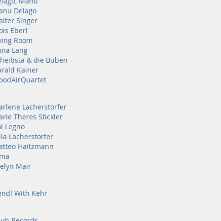
lago, Manu
anu Delago
lter Singer
ois Eberl
ving Room
nna Lang
heibsta & die Buben
rald Kainer
oodAirQuartet
rlene Lacherstorfer
rie Theres Stickler
l Legno
lia Lacherstorfer
atteo Haitzmann
lma
elyn Mair
ndl With Kehr
luh Records