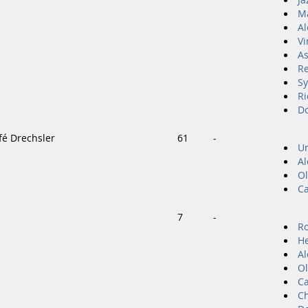
M
Al
Vi
As
R
Sy
Ri
Do
afé Drechsler
61
-
Un
Al
Ol
Ca
7
-
Ro
He
Al
Ol
Ca
Ch