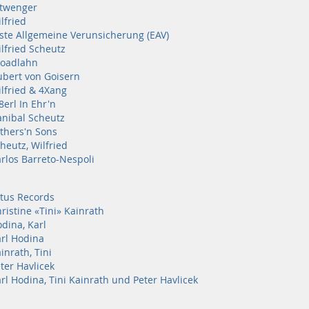
twenger
lfried
ste Allgemeine Verunsicherung (EAV)
lfried Scheutz
roadlahn
bert von Goisern
lfried & 4Xang
8erl In Ehr'n
nibal Scheutz
thers'n Sons
heutz, Wilfried
rlos Barreto-Nespoli
tus Records
ristine «Tini» Kainrath
dina, Karl
rl Hodina
inrath, Tini
ter Havlicek
rl Hodina, Tini Kainrath und Peter Havlicek