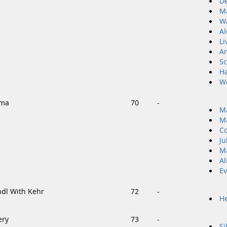
De
M
Wa
Al
Li
A
Sc
Ha
W
lma
70
-
Ma
Ma
Co
Ju
M
A
Ev
ndl With Kehr
72
-
He
ery
73
-
Si