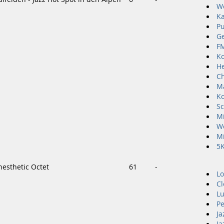
Wo
Ka
Pu
Ge
F
Ko
He
Ch
M
K
Sc
Mi
Wo
Mi
5
ynesthetic Octet
61
-
Lo
Cl
Lu
Pe
Ja
Ja