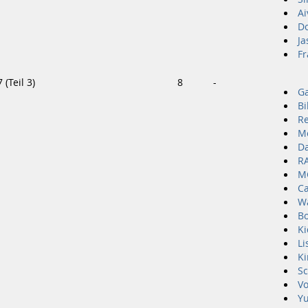
Ai
D
Ja
Fr
(Teil 3)
8
-
Ga
Bi
Re
Mo
D
R
M
Ca
W
Bo
Ki
Li
K
Sc
Vo
Y