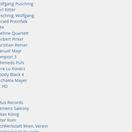
lfgang Puschnig
rl Ritter
schnig, Wolfgang
rald Preinfalk
M4
ehne Quartett
rbert Pirker
ristian Reiner
anuel Mayr
ompost 3
hmieds Puls
ra Lu Kovacs
ody Black 4
chaela Mayer
K HD
tus Records
emens Salesny
kas König
ter Rom
zzWerkstatt Wien, Verein
zzWerkstatt Records