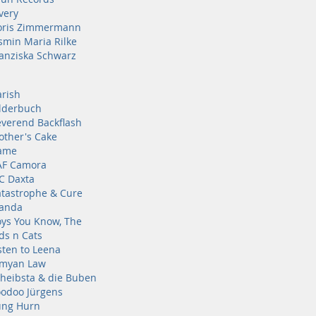
very
oris Zimmermann
smin Maria Rilke
anziska Schwarz
rish
lderbuch
verend Backflash
ther's Cake
ame
AF Camora
C Daxta
tastrophe & Cure
anda
ys You Know, The
ds n Cats
sten to Leena
imyan Law
heibsta & die Buben
odoo Jürgens
ung Hurn