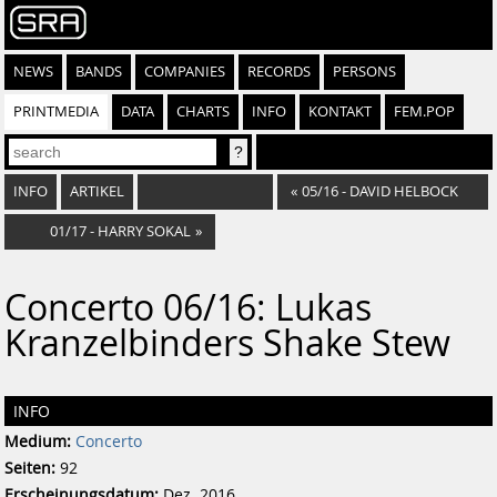
NEWS
BANDS
COMPANIES
RECORDS
PERSONS
PRINTMEDIA
DATA
CHARTS
INFO
KONTAKT
FEM.POP
INFO
ARTIKEL
«
05/16 - DAVID HELBOCK
01/17 - HARRY SOKAL
»
Concerto 06/16: Lukas
Kranzelbinders Shake Stew
INFO
Medium:
Concerto
Seiten:
92
Erscheinungsdatum:
Dez. 2016