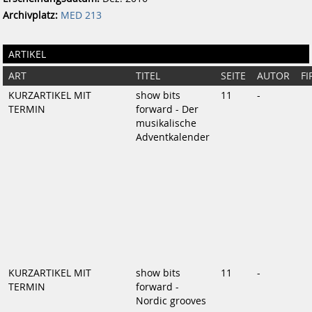
Archivplatz:
MED 213
ARTIKEL
ART
TITEL
SEITE
AUTOR
F
KURZARTIKEL MIT
show bits
11
-
TERMIN
forward - Der
musikalische
Adventkalender
KURZARTIKEL MIT
show bits
11
-
TERMIN
forward -
Nordic grooves