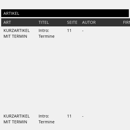
ARTIKEL
ART
TITEL
SEITE
AUTOR
FI
KURZARTIKEL
Intro:
11
-
MIT TERMIN
Termine
KURZARTIKEL
Intro:
11
-
MIT TERMIN
Termine