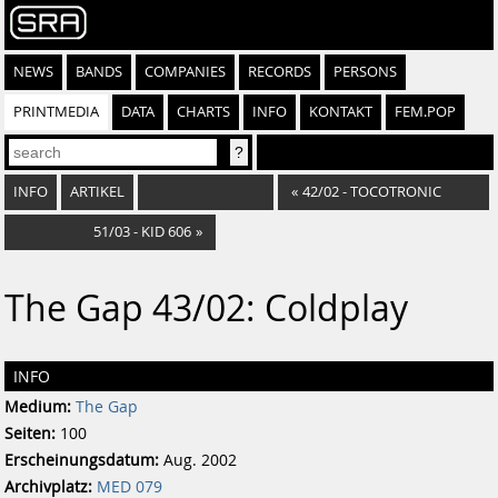
NEWS
BANDS
COMPANIES
RECORDS
PERSONS
PRINTMEDIA
DATA
CHARTS
INFO
KONTAKT
FEM.POP
INFO
ARTIKEL
«
42/02 - TOCOTRONIC
51/03 - KID 606
»
The Gap 43/02: Coldplay
INFO
Medium:
The Gap
Seiten:
100
Erscheinungsdatum:
Aug. 2002
Archivplatz:
MED 079