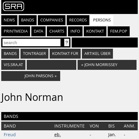
NEWS
BANDS
COMPANIES
RECORDS
PERSONS
PRINTMEDIA
DATA
CHARTS
INFO
KONTAKT
FEM.POP
BANDS
TONTRÄGER
KONTAKT FÜR
ARTIKEL ÜBER
VIS.SRA.AT
«
JOHN MORRISSEY
JOHN PARSONS
»
John Norman
BANDS
BAND
INSTRUMENTE
VON
BIS
ANM.
Freud
eb.
-
Jan.
-