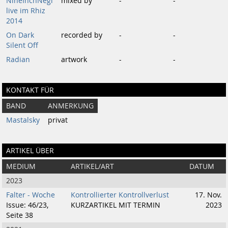
NineInchNegl
mixed by
-
-
live im Rhiz
2014
On Dark
recorded by
-
-
Silent Off
Radian
artwork
-
-
KONTAKT FÜR
BAND
ANMERKUNG
Mastalsky
privat
ARTIKEL ÜBER
MEDIUM
ARTIKEL/ART
DATUM
2023
Falter - Woche
Kontrollierter Kontrollverlust
17. Nov.
Issue: 46/23,
KURZARTIKEL MIT TERMIN
2023
Seite 38