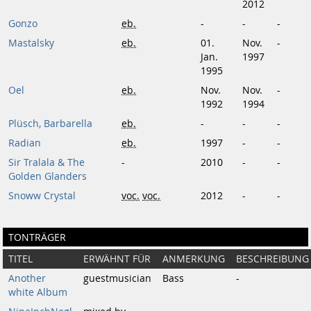
2012
Gonzo
eb.
-
-
-
Mastalsky
eb.
01.
Nov.
-
Jan.
1997
1995
Oel
eb.
Nov.
Nov.
-
1992
1994
Plüsch, Barbarella
eb.
-
-
-
Radian
eb.
1997
-
-
Sir Tralala & The
-
2010
-
-
Golden Glanders
Snoww Crystal
voc.
voc.
2012
-
-
TONTRÄGER
TITEL
ERWÄHNT FÜR
ANMERKUNG
BESCHREIBUNG
Another
guestmusician
Bass
-
white Album