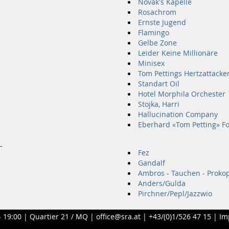
Novak's Kapelle
Rosachrom
Ernste Jugend
Flamingo
Gelbe Zone
Leider Keine Millionäre
Minisex
Tom Pettings Hertzattacke
Standart Oil
Hotel Morphila Orchester
Stojka, Harri
Hallucination Company
Eberhard «Tom Petting» F
-
Fez
Gandalf
Ambros - Tauchen - Proko
Anders/Gulda
Pirchner/Pepl/Jazzwio
- 19:00 |
Quartier 21 / MQ
|
office@sra.at
|
+43/(0)1/526 47 15
|
Im