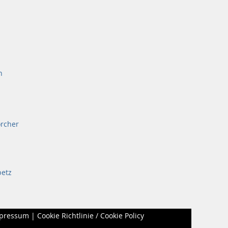
n
orcher
petz
pressum
|
Cookie Richtlinie / Cookie Policy