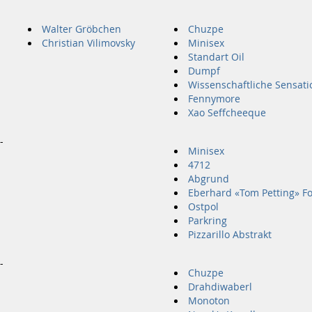
Walter Gröbchen
Chuzpe
Christian Vilimovsky
Minisex
Standart Oil
Dumpf
Wissenschaftliche Sensati
Fennymore
Xao Seffcheeque
-
Minisex
4712
Abgrund
Eberhard «Tom Petting» F
Ostpol
Parkring
Pizzarillo Abstrakt
-
Chuzpe
Drahdiwaberl
Monoton