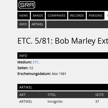
NEWS
BANDS
COMPANIES
RECORDS
PERSONS
INFO
ARTIKEL
ETC. 5/81: Bob Marley Ex
INFO
Medium:
ETC.
Seiten:
52
Erscheinungsdatum:
Mai 1981
ARTIKEL
ART
TITEL
SEITE
ARTIKEL
Incognito
37