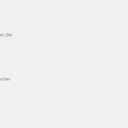
on, Die
orcher