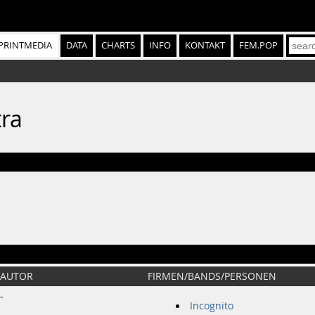
PRINTMEDIA
DATA
CHARTS
INFO
KONTAKT
FEM.POP
tra
AUTOR
FIRMEN/BANDS/PERSONEN
-
Incognito