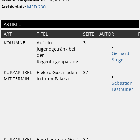
Archivplatz:
MED 230
ARTIKEL
ART
TITEL
SEITE
AUTOR
KOLUMNE
Auf ein
3
Jugendgetränk bei
Gerhard
der
Stöger
Regenbogenparade
KURZARTIKEL
Elektro Guzzi laden
37
MIT TERMIN
in ihren Palazzo
Sebastian
Fasthuber
KURZARTIKEL
Eine Lücke für Groß
37