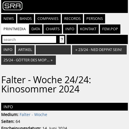
NEWS
BANDS
COMPANIES
RECORDS
PERSONS
PRINTMEDIA
DATA
CHARTS
INFO
KONTAKT
FEM.POP
INFO
ARTIKEL
«
23/24 - NED DEPPAT SEIN!
25/24 - GÖTTER DES MOPEDROCK
»
Falter - Woche 24/24:
Kinosommer 2024
INFO
Medium:
Falter - Woche
Seiten:
64
Erscheinungsdatum:
14. Juni 2024