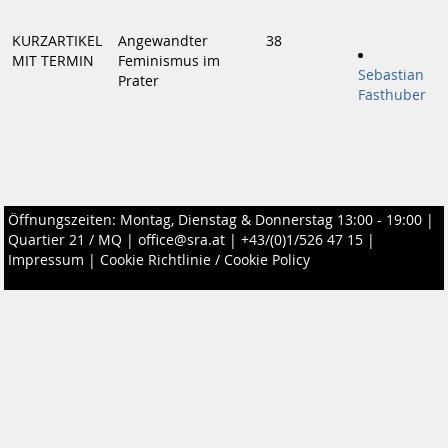
KURZARTIKEL
Angewandter
38
MIT TERMIN
Feminismus im
Sebastian
Prater
Fasthuber
Öffnungszeiten: Montag, Dienstag & Donnerstag 13:00 - 19:00 |
Quartier 21 / MQ
|
office@sra.at
|
+43/(0)1/526 47 15
|
Impressum
|
Cookie Richtlinie / Cookie Policy