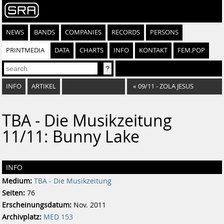
NEWS
BANDS
COMPANIES
RECORDS
PERSONS
PRINTMEDIA
DATA
CHARTS
INFO
KONTAKT
FEM.POP
INFO
ARTIKEL
«
09/11 - ZOLA JESUS
TBA - Die Musikzeitung
11/11: Bunny Lake
INFO
Medium:
TBA - Die Musikzeitung
Seiten:
76
Erscheinungsdatum:
Nov. 2011
Archivplatz:
MED 153