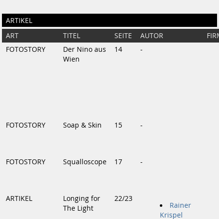
ARTIKEL
ART
TITEL
SEITE
AUTOR
FI
FOTOSTORY
Der Nino aus
14
-
Wien
FOTOSTORY
Soap & Skin
15
-
FOTOSTORY
Squalloscope
17
-
ARTIKEL
Longing for
22/23
Rainer
The Light
Krispel