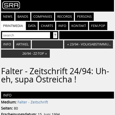
NEWS
BANDS
COMPANIES
RECORDS
PERSONS
PRINTMEDIA
DATA
CHARTS
INFO
KONTAKT
FEM.POP
INFO
ARTIKEL
«
23/94 - VOLKSABSTIMMUNG ZUM EU-BEITRITT
26/94 - ZZ-TOP
»
Falter - Zeitschrift 24/94: Uh-
eh, supa Östreicha !
INFO
Medium:
Falter - Zeitschrift
Seiten:
80
Erscheinungsdatum:
15. Juni 1994