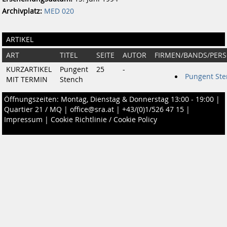
Archivplatz:
MED 020
ARTIKEL
ART
TITEL
SEITE
AUTOR
FIRMEN/BANDS/PER
KURZARTIKEL
Pungent
25
-
Pungent Ste
MIT TERMIN
Stench
Öffnungszeiten: Montag, Dienstag & Donnerstag 13:00 - 19:00 |
Quartier 21 / MQ
|
office@sra.at
|
+43/(0)1/526 47 15
|
Impressum
|
Cookie Richtlinie / Cookie Policy