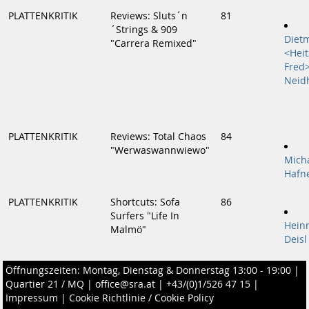
PLATTENKRITIK
Reviews: Sluts´n
81
´Strings & 909
Diet
"Carrera Remixed"
<Heit
Fred
Neid
PLATTENKRITIK
Reviews: Total Chaos
84
"Werwaswannwiewo"
Mich
Hafn
PLATTENKRITIK
Shortcuts: Sofa
86
Surfers "Life In
Heinr
Malmö"
Deisl
Öffnungszeiten: Montag, Dienstag & Donnerstag 13:00 - 19:00 |
Quartier 21 / MQ
|
office@sra.at
|
+43/(0)1/526 47 15
|
Impressum
|
Cookie Richtlinie / Cookie Policy