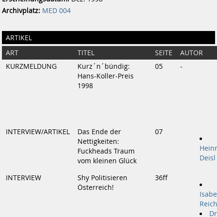
Archivplatz:
MED 004
ARTIKEL
ART
TITEL
SEITE
AUTOR
KURZMELDUNG
Kurz´n´bündig:
05
-
Hans-Koller-Preis
1998
INTERVIEW/ARTIKEL
Das Ende der
07
Nettigkeiten:
Heinr
Fuckheads Traum
Deisl
vom kleinen Glück
INTERVIEW
Shy Politisieren
36ff
Österreich!
Isabe
Reic
Dr