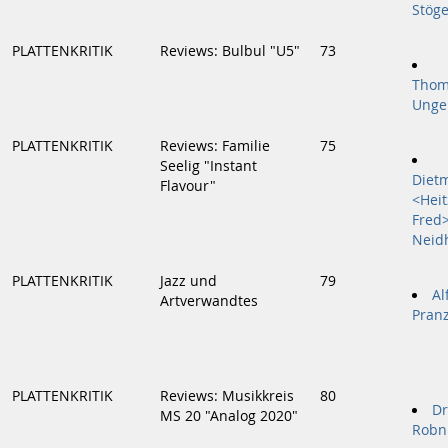
Stöge
PLATTENKRITIK
Reviews: Bulbul "U5"
73
Thom
Unge
PLATTENKRITIK
Reviews: Familie
75
Seelig "Instant
Diet
Flavour"
<Heit
Fred
Neid
PLATTENKRITIK
Jazz und
79
Al
Artverwandtes
Pranz
PLATTENKRITIK
Reviews: Musikkreis
80
Dr
MS 20 "Analog 2020"
Robn