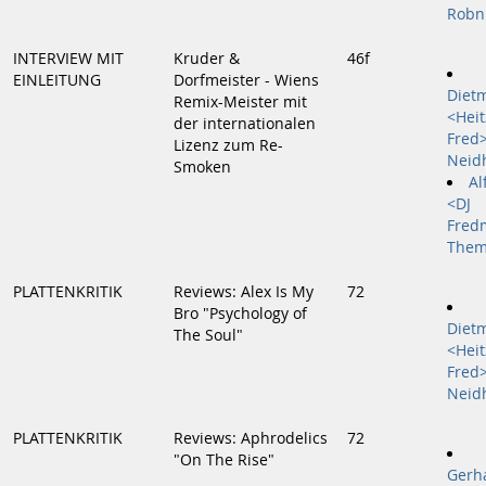
Robn
INTERVIEW MIT
Kruder &
46f
EINLEITUNG
Dorfmeister - Wiens
Diet
Remix-Meister mit
<Heit
der internationalen
Fred
Lizenz zum Re-
Neid
Smoken
Al
<DJ
Fred
Them
PLATTENKRITIK
Reviews: Alex Is My
72
Bro "Psychology of
Diet
The Soul"
<Heit
Fred
Neid
PLATTENKRITIK
Reviews: Aphrodelics
72
"On The Rise"
Gerh