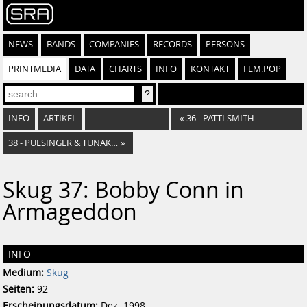
NEWS
BANDS
COMPANIES
RECORDS
PERSONS
PRINTMEDIA
DATA
CHARTS
INFO
KONTAKT
FEM.POP
INFO
ARTIKEL
«
36 - PATTI SMITH
38 - PULSINGER & TUNAKAN FLIRTEN MIT MAX BRAND
»
Skug 37: Bobby Conn in
Armageddon
INFO
Medium:
Skug
Seiten:
92
Erscheinungsdatum:
Dez. 1998