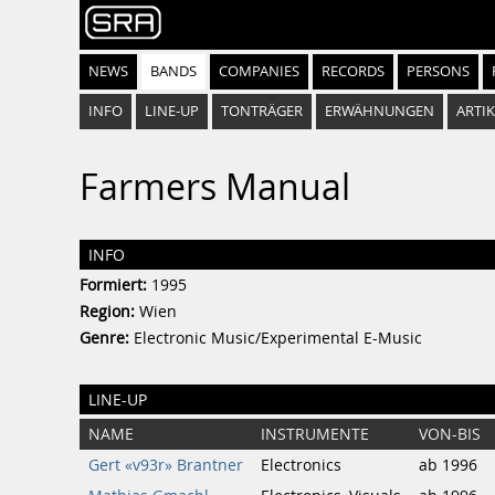
NEWS
BANDS
COMPANIES
RECORDS
PERSONS
INFO
LINE-UP
TONTRÄGER
ERWÄHNUNGEN
ARTIK
Farmers Manual
INFO
Formiert:
1995
Region:
Wien
Genre:
Electronic Music/Experimental E-Music
LINE-UP
NAME
INSTRUMENTE
VON-BIS
Gert «v93r» Brantner
Electronics
ab 1996