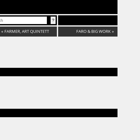
«
FARMER, ART QUINTETT
FARO & BIG WORK
»