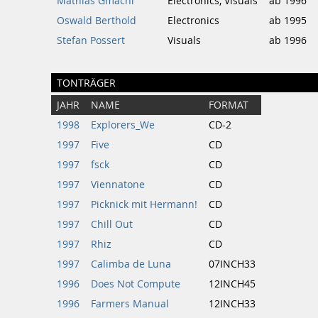
Mathias Gmachl
Electronics, Visuals
ab 1996
Oswald Berthold
Electronics
ab 1995
Stefan Possert
Visuals
ab 1996
TONTRÄGER
JAHR
NAME
FORMAT
1998
Explorers_We
CD-2
1997
Five
CD
1997
fsck
CD
1997
Viennatone
CD
1997
Picknick mit Hermann!
CD
1997
Chill Out
CD
1997
Rhiz
CD
1997
Calimba de Luna
07INCH33
1996
Does Not Compute
12INCH45
1996
Farmers Manual
12INCH33