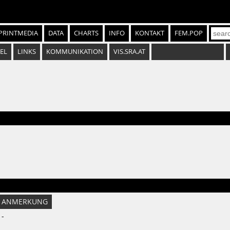
PRINTMEDIA
DATA
CHARTS
INFO
KONTAKT
FEM.POP
EL
LINKS
KOMMUNIKATION
VIS.SRA.AT
ANMERKUNG
-