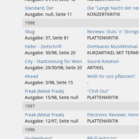
Standard, Der
Die "Lange Nacht der n
Ausgabe: null, Seite 11
KONZERTKRITIK
1998
Skug
Reviews: Sluts´n´String
Ausgabe: 37, Seite 81
PLATTENKRITIK
Falter - Zeitschrift
Drehbares Musikfestival
Ausgabe: 30/98, Seite 20
KURZARTIKEL MIT TERM
City - Stadtzeitung für Wien
Sound Rotation
Ausgabe: 29/30/98, Seite 20
ARTIKEL
Ahead
Wollt ihr uns pflanzen?
Ausgabe: 3/98, Seite 15
-
Freak (Metal Freak)
"Chill Out"
Ausgabe: 15/98, Seite null
PLATTENKRITIK
1997
Freak (Metal Freak)
Electronic Reviews: Vien
Ausgabe: 12/97, Seite null
PLATTENKRITIK
1996
Grubenhund
RR El.ectro.nic