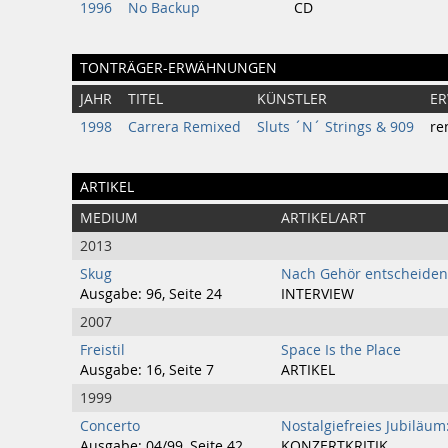
1996
No Backup
CD
TONTRÄGER-ERWÄHNUNGEN
JAHR
TITEL
KÜNSTLER
ER
1998
Carrera Remixed
Sluts ´N´ Strings & 909
re
ARTIKEL
MEDIUM
ARTIKEL/ART
2013
Skug
Nach Gehör entscheiden
Ausgabe: 96, Seite 24
INTERVIEW
2007
Freistil
Space Is the Place
Ausgabe: 16, Seite 7
ARTIKEL
1999
Concerto
Nostalgiefreies Jubiläum
Ausgabe: 04/99, Seite 42
KONZERTKRITIK