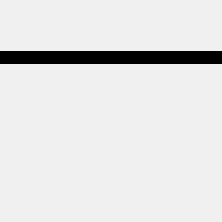
-
-
-