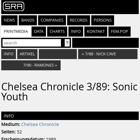
NEWS
BANDS
COMPANIES
RECORDS
PERSONS
PRINTMEDIA
DATA
CHARTS
INFO
KONTAKT
FEM.POP
INFO
ARTIKEL
«
7/88 - NICK CAVE
7/90 - RAMONES
»
Chelsea Chronicle 3/89: Sonic
Youth
INFO
Medium:
Chelsea Chronicle
Seiten:
52
Erscheinungsdatum:
1989