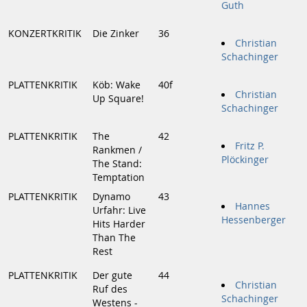
Guth
KONZERTKRITIK
Die Zinker
36
Christian
Schachinger
PLATTENKRITIK
Köb: Wake
40f
Christian
Up Square!
Schachinger
PLATTENKRITIK
The
42
Fritz P.
Rankmen /
Plöckinger
The Stand:
Temptation
PLATTENKRITIK
Dynamo
43
Hannes
Urfahr: Live
Hessenberger
Hits Harder
Than The
Rest
PLATTENKRITIK
Der gute
44
Christian
Ruf des
Schachinger
Westens -