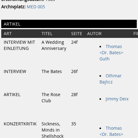
Archivplatz:
MED 005
ARTIKEL
ART
TITEL
SEITE
AUTOR
F
INTERVIEW MIT
A Wedding
24f
Thomas
EINLEITUNG
Anniversary
<Dr. Bates>
Guth
INTERVIEW
The Bates
26f
Othmar
Bajlicz
ARTIKEL
The Rose
28f
Jimmy Deix
Club
KONZERTKRITIK
Sickness,
35
Thomas
Minds in
<Dr. Bates>
Shellshock