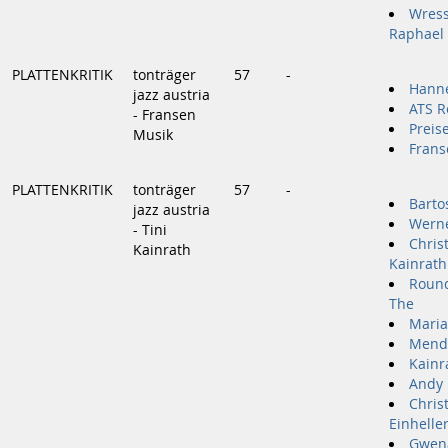
Wress
Raphael
PLATTENKRITIK
tonträger
57
-
Hanne
jazz austria
ATS R
- Fransen
Preis
Musik
Frans
PLATTENKRITIK
tonträger
57
-
Barto
jazz austria
Werne
- Tini
Christ
Kainrath
Kainrath
Round
The
Mari
Mendt
Kainra
Andy 
Chris
Einhelle
Gwen