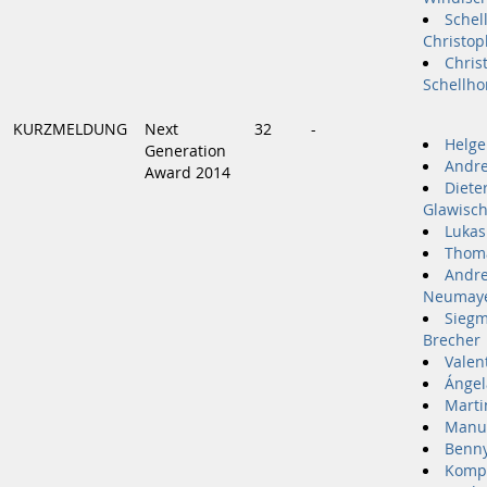
Schel
Christop
Chris
Schellho
KURZMELDUNG
Next
32
-
Helge
Generation
Andre
Award 2014
Diete
Glawisch
Lukas
Thoma
Andr
Neumay
Siegm
Brecher
Valen
Ángel
Marti
Manu
Benny
Komp