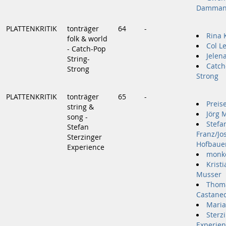
Damma
PLATTENKRITIK
tonträger
64
-
Rina 
folk & world
Col L
- Catch-Pop
Jelen
String-
Catch
Strong
Strong
PLATTENKRITIK
tonträger
65
-
Preis
string &
Jörg 
song -
Stefa
Stefan
Franz/Jo
Sterzinger
Hofbauer
Experience
monk
Krist
Musser
Thom
Castane
Maria
Sterz
Experie