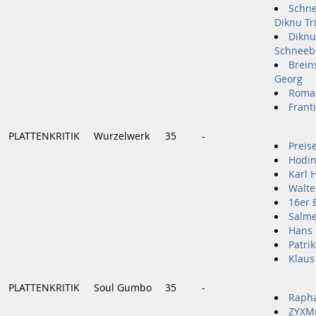
Schne
Diknu Tr
Diknu
Schneeb
Brein
Georg
Roman
Frant
PLATTENKRITIK
Wurzelwerk
35
-
Preis
Hodin
Karl 
Walte
16er
Salme
Hans 
Patri
Klaus 
PLATTENKRITIK
Soul Gumbo
35
-
Rapha
ZYXM