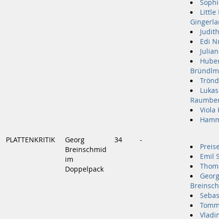
Soph
Littl
Gingerla
Judith
Edi N
Julian
Huber
Bründlm
Trönd
Lukas
Raumber
Viola
Hamme
PLATTENKRITIK
Georg
34
-
Preis
Breinschmid
Emil 
im
Thom
Doppelpack
Geor
Breinsc
Sebas
Tomm
Vladi