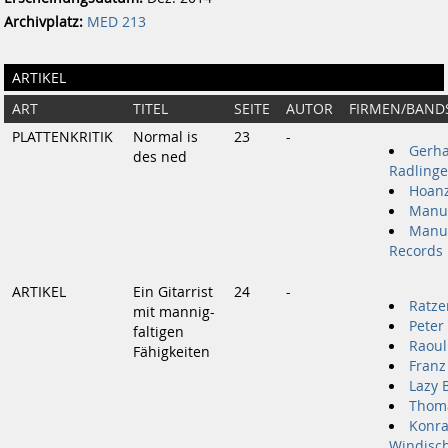
Archivplatz:
MED 213
ARTIKEL
ART
TITEL
SEITE
AUTOR
FIRMEN/BAND
PLATTENKRITIK
Normal is
23
-
Gerha
des ned
Radlinge
Hoanz
Manu
Manu
Records
ARTIKEL
Ein Gitarrist
24
-
Ratze
mit mannig-
Peter
faltigen
Raoul
Fähigkeiten
Franz
Lazy 
Thom
Konra
Windisc