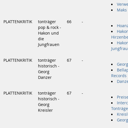
Verwe
Maks 
PLATTENKRITIK
tonträger
66
-
Hoanz
pop & rock -
Hako
Hakon und
Hirzenb
die
Hakon
Jungfrauen
Jungfra
PLATTENKRITIK
tonträger
67
-
Georg
historisch -
Bella
Georg
Records
Danzer
Danze
PLATTENKRITIK
tonträger
67
-
Preis
historisch -
Inter
Georg
Tonträg
Kreisler
Kreis
Georg