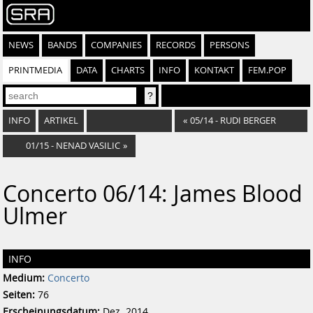
NEWS
BANDS
COMPANIES
RECORDS
PERSONS
PRINTMEDIA
DATA
CHARTS
INFO
KONTAKT
FEM.POP
INFO
ARTIKEL
«
05/14 - RUDI BERGER
01/15 - NENAD VASILIC
»
Concerto 06/14: James Blood
Ulmer
INFO
Medium:
Concerto
Seiten:
76
Erscheinungsdatum:
Dez. 2014