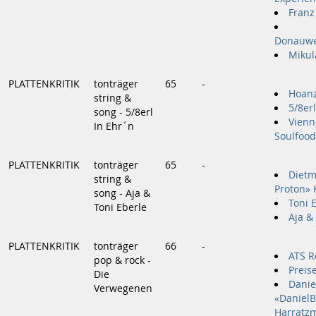
Franz
Donauwel
Mikula
PLATTENKRITIK
tonträger
65
-
Hoanz
string &
5/8erl
song - 5/8erl
Vienn
In Ehr´n
Soulfood
PLATTENKRITIK
tonträger
65
-
Dietm
string &
Proton» 
song - Aja &
Toni 
Toni Eberle
Aja &
PLATTENKRITIK
tonträger
66
-
ATS R
pop & rock -
Preis
Die
Danie
Verwegenen
«Daniel
Harratzm