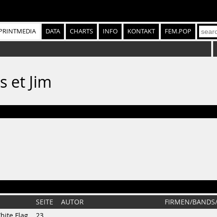
PRINTMEDIA
DATA
CHARTS
INFO
KONTAKT
FEM.POP
s et Jim
SEITE
AUTOR
FIRMEN/BANDS
hite Flag
23