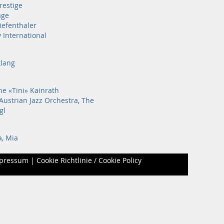
restige
age
iefenthaler
 International
lang
ne «Tini» Kainrath
Austrian Jazz Orchestra, The
gl
a, Mia
pressum
|
Cookie Richtlinie / Cookie Policy