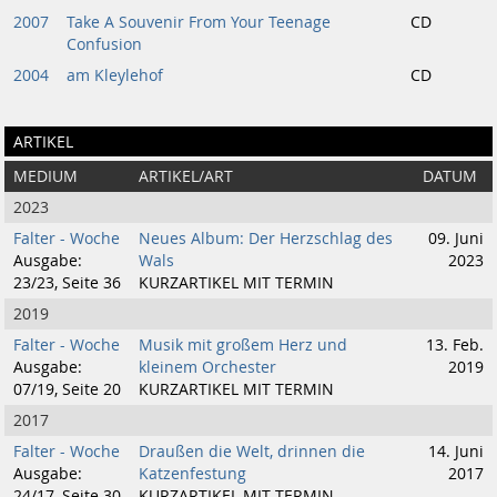
2007
Take A Souvenir From Your Teenage
CD
Confusion
2004
am Kleylehof
CD
ARTIKEL
MEDIUM
ARTIKEL/ART
DATUM
2023
Falter - Woche
Neues Album: Der Herzschlag des
09. Juni
Ausgabe:
Wals
2023
23/23, Seite 36
KURZARTIKEL MIT TERMIN
2019
Falter - Woche
Musik mit großem Herz und
13. Feb.
Ausgabe:
kleinem Orchester
2019
07/19, Seite 20
KURZARTIKEL MIT TERMIN
2017
Falter - Woche
Draußen die Welt, drinnen die
14. Juni
Ausgabe:
Katzenfestung
2017
24/17, Seite 30
KURZARTIKEL MIT TERMIN