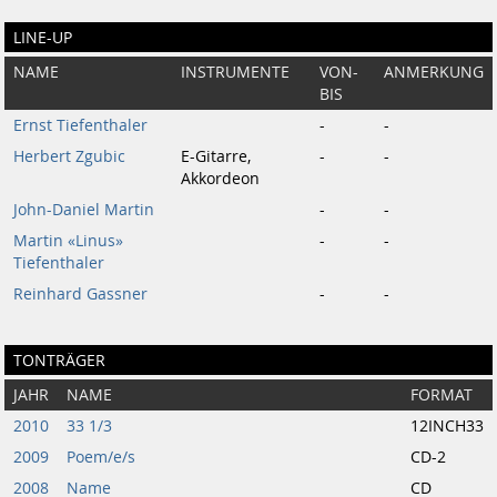
LINE-UP
NAME
INSTRUMENTE
VON-
ANMERKUNG
BIS
Ernst Tiefenthaler
-
-
Herbert Zgubic
E-Gitarre,
-
-
Akkordeon
John-Daniel Martin
-
-
Martin «Linus»
-
-
Tiefenthaler
Reinhard Gassner
-
-
TONTRÄGER
JAHR
NAME
FORMAT
2010
33 1/3
12INCH33
2009
Poem/e/s
CD-2
2008
Name
CD