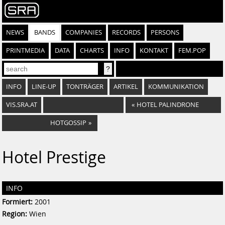
NEWS
BANDS
COMPANIES
RECORDS
PERSONS
PRINTMEDIA
DATA
CHARTS
INFO
KONTAKT
FEM.POP
INFO
LINE-UP
TONTRÄGER
ARTIKEL
KOMMUNIKATION
VIS.SRA.AT
«
HOTEL PALINDRONE
HOTGOSSIP
»
Hotel Prestige
INFO
Formiert:
2001
Region:
Wien