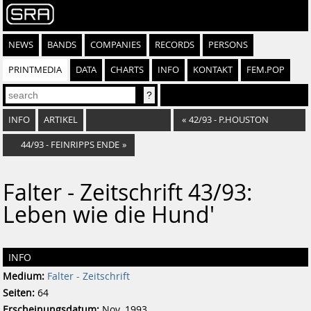
NEWS
BANDS
COMPANIES
RECORDS
PERSONS
PRINTMEDIA
DATA
CHARTS
INFO
KONTAKT
FEM.POP
INFO
ARTIKEL
«
42/93 - P.HOUSTON
44/93 - FEINRIPPS ENDE
»
Falter - Zeitschrift 43/93:
Leben wie die Hund'
INFO
Medium:
Falter - Zeitschrift
Seiten:
64
Erscheinungsdatum:
Nov. 1993