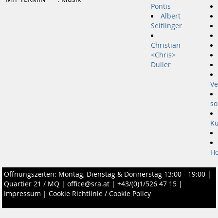
Pontis
Albert
Seitlinger
Christian
<Chris>
Duller
Ve
so
K
Ho
Öffnungszeiten: Montag, Dienstag & Donnerstag 13:00 - 19:00 |
Quartier 21 / MQ
|
office@sra.at
|
+43/(0)1/526 47 15
|
Impressum
|
Cookie Richtlinie / Cookie Policy