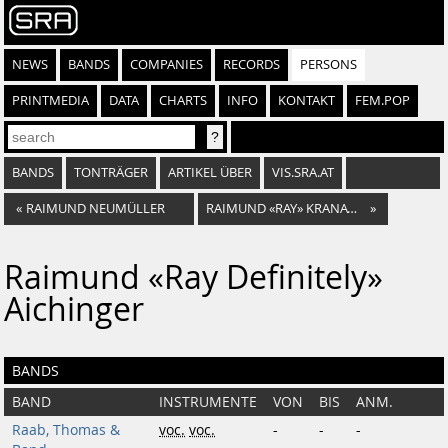
NEWS
BANDS
COMPANIES
RECORDS
PERSONS
PRINTMEDIA
DATA
CHARTS
INFO
KONTAKT
FEM.POP
BANDS
TONTRÄGER
ARTIKEL ÜBER
VIS.SRA.AT
«
RAIMUND NEUMÜLLER
RAIMUND «RAY» KRANAWETTER
»
Raimund «Ray Definitely»
Aichinger
BANDS
BAND
INSTRUMENTE
VON
BIS
ANM.
Raab, Thomas &
voc.
voc.
-
-
-