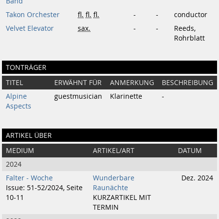
Band
Takon Orchester
fl.
fl.
fl.
-
-
conductor
Velvet Elevator
sax.
-
-
Reeds,
Rohrblatt
TONTRÄGER
TITEL
ERWÄHNT FÜR
ANMERKUNG
BESCHREIBUNG
Alpine
guestmusician
Klarinette
-
Aspects
ARTIKEL ÜBER
MEDIUM
ARTIKEL/ART
DATUM
2024
Falter - Woche
Wunderbare
Dez. 2024
Issue: 51-52/2024, Seite
Raunächte
10-11
KURZARTIKEL MIT
TERMIN