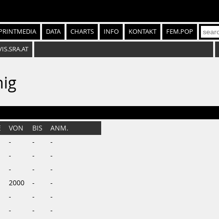
PRINTMEDIA
DATA
CHARTS
INFO
KONTAKT
FEM.POP
VIS.SRA.AT
nig
E
VON
BIS
ANM.
-
-
-
-
-
-
-
-
-
2000
-
-
-
-
-
-
-
-