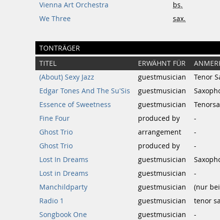
Vienna Art Orchestra
bs.
We Three
sax.
TONTRÄGER
TITEL
ERWÄHNT FÜR
ANMER
(About) Sexy Jazz
guestmusician
Tenor 
Edgar Tones And The Su'Sis
guestmusician
Saxoph
Essence of Sweetness
guestmusician
Tenorsa
Fine Four
produced by
-
Ghost Trio
arrangement
-
Ghost Trio
produced by
-
Lost In Dreams
guestmusician
Saxoph
Lost in Dreams
guestmusician
-
Manchildparty
guestmusician
(nur be
Radio 1
guestmusician
tenor s
Songbook One
guestmusician
-