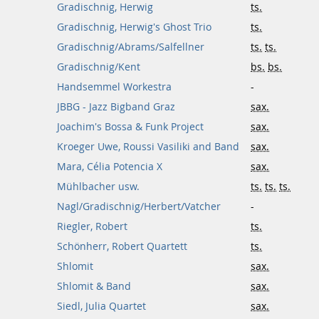
Gradischnig, Herwig
ts.
Gradischnig, Herwig's Ghost Trio
ts.
Gradischnig/Abrams/Salfellner
ts.
ts.
Gradischnig/Kent
bs.
bs.
Handsemmel Workestra
-
JBBG - Jazz Bigband Graz
sax.
Joachim's Bossa & Funk Project
sax.
Kroeger Uwe, Roussi Vasiliki and Band
sax.
Mara, Célia Potencia X
sax.
Mühlbacher usw.
ts.
ts.
ts.
Nagl/Gradischnig/Herbert/Vatcher
-
Riegler, Robert
ts.
Schönherr, Robert Quartett
ts.
Shlomit
sax.
Shlomit & Band
sax.
Siedl, Julia Quartet
sax.