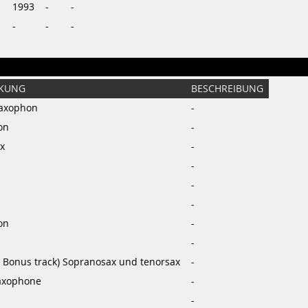
1993
-
-
-
-
-
KUNG
BESCHREIBUNG
Saxophon
-
on
-
x
-
-
-
-
on
-
-
i Bonus track) Sopranosax und tenorsax
-
axophone
-
-