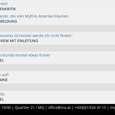
Hört!
ENKRITIK
Jazzer, die vom Mythos Amerika träumen
MELDUNG
besseres Orchester werde ich nicht finden"
VIEW MIT EINLEITUNG
erstunde einmal etwas früher
EL
 auf!
UMNE
lls
EL
- 19:00 |
Quartier 21 / MQ
|
office@sra.at
|
+43/(0)1/526 47 15
|
Im