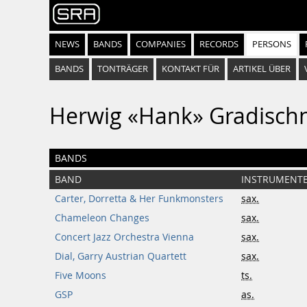
NEWS
BANDS
COMPANIES
RECORDS
PERSONS
BANDS
TONTRÄGER
KONTAKT FÜR
ARTIKEL ÜBER
Herwig «Hank» Gradisch
BANDS
BAND
INSTRUMENT
Carter, Dorretta & Her Funkmonsters
sax.
Chameleon Changes
sax.
Concert Jazz Orchestra Vienna
sax.
Dial, Garry Austrian Quartett
sax.
Five Moons
ts.
GSP
as.