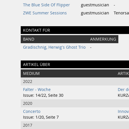
The Blue Side Of Flipper
guestmusician
-
ZWE Summer Sessions
guestmusician
Tenorsa
KONTAKT FÜR
BAND
ANMERKUNG
Gradischnig, Herwig's Ghost Trio
-
ARTIKEL ÜBER
MEDIUM
ARTIK
2022
Falter - Woche
Der d
Issue: 14/22, Seite 30
KURZ
2020
Concerto
Innov
Issue: 1/20, Seite 7
KURZ
2017