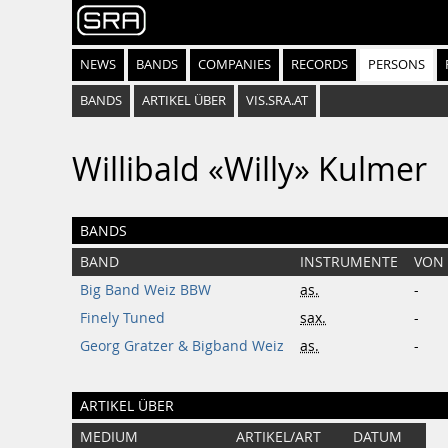
NEWS
BANDS
COMPANIES
RECORDS
PERSONS
BANDS
ARTIKEL ÜBER
VIS.SRA.AT
Willibald «Willy» Kulmer
BANDS
BAND
INSTRUMENTE
VON
Big Band Weiz BBW
as.
-
Finely Tuned
sax.
-
Georg Gratzer & Bigband Weiz
as.
-
ARTIKEL ÜBER
MEDIUM
ARTIKEL/ART
DATUM