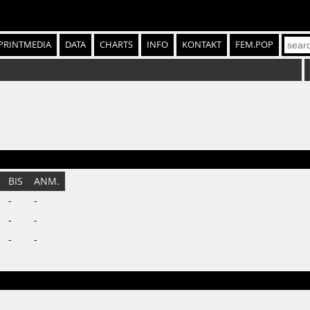
PRINTMEDIA
DATA
CHARTS
INFO
KONTAKT
FEM.POP
BIS
ANM.
-
-
-
-
-
-