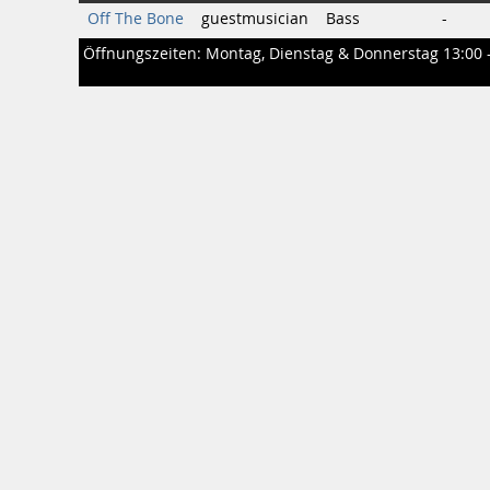
Off The Bone
guestmusician
Bass
-
Öffnungszeiten: Montag, Dienstag & Donnerstag 13:00 