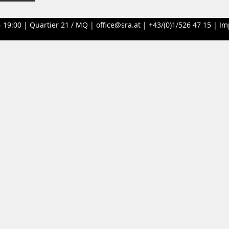
- 19:00 |
Quartier 21 / MQ
|
office@sra.at
|
+43/(0)1/526 47 15
|
Im