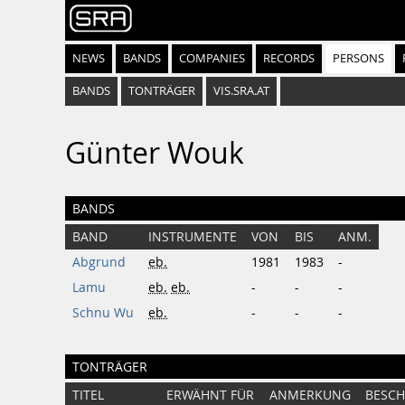
NEWS
BANDS
COMPANIES
RECORDS
PERSONS
BANDS
TONTRÄGER
VIS.SRA.AT
Günter Wouk
BANDS
BAND
INSTRUMENTE
VON
BIS
ANM.
Abgrund
eb.
1981
1983
-
Lamu
eb.
eb.
-
-
-
Schnu Wu
eb.
-
-
-
TONTRÄGER
TITEL
ERWÄHNT FÜR
ANMERKUNG
BESCH