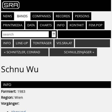
NEWS
BANDS
COMPANIES
RECORDS
PERSONS
PRINTMEDIA
DATA
CHARTS
INFO
KONTAKT
FEM.POP
INFO
LINE-UP
TONTRÄGER
VIS.SRA.AT
«
SCHNITZLER, CONRAD
SCHNULZENJÄGER
»
Schnu Wu
INFO
Formiert:
1983
Region:
Wien
Vorgänger:
Abgrund