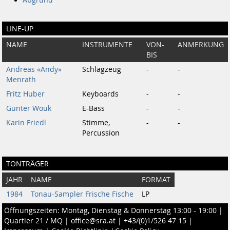
LINE-UP
NAME
INSTRUMENTE
VON-
ANMERKUNG
BIS
Andreas «Andy»
Schlagzeug
-
-
Menrath
Fritz Huber
Keyboards
-
-
Günter Wouk
E-Bass
-
-
Karin Friedl
Stimme,
-
-
Percussion
TONTRÄGER
JAHR
NAME
FORMAT
1984
Tonau-Sampler Frische Fische
LP
Öffnungszeiten: Montag, Dienstag & Donnerstag 13:00 - 19:00 |
Quartier 21 / MQ
|
office@sra.at
|
+43/(0)1/526 47 15
|