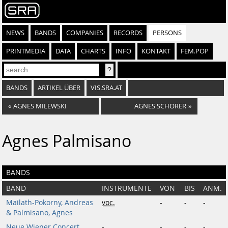
NEWS
BANDS
COMPANIES
RECORDS
PERSONS
PRINTMEDIA
DATA
CHARTS
INFO
KONTAKT
FEM.POP
BANDS
ARTIKEL ÜBER
VIS.SRA.AT
«
AGNES MILEWSKI
AGNES SCHORER
»
Agnes Palmisano
BANDS
BAND
INSTRUMENTE
VON
BIS
ANM.
Mailath-Pokorny, Andreas
voc.
-
-
-
& Palmisano, Agnes
Neue Wiener Concert
-
-
-
-