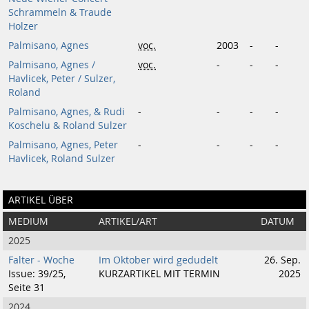
Schrammeln & Traude
Holzer
Palmisano, Agnes
voc.
2003
-
-
Palmisano, Agnes /
voc.
-
-
-
Havlicek, Peter / Sulzer,
Roland
Palmisano, Agnes, & Rudi
-
-
-
-
Koschelu & Roland Sulzer
Palmisano, Agnes, Peter
-
-
-
-
Havlicek, Roland Sulzer
ARTIKEL ÜBER
MEDIUM
ARTIKEL/ART
DATUM
2025
Falter - Woche
Im Oktober wird gedudelt
26. Sep.
Issue: 39/25,
KURZARTIKEL MIT TERMIN
2025
Seite 31
2024