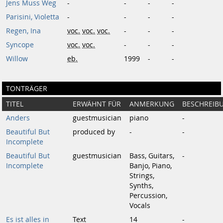
Jens Muss Weg
-
-
-
-
Parisini, Violetta
-
-
-
-
Regen, Ina
voc.
voc.
voc.
-
-
-
Syncope
voc.
voc.
-
-
-
Willow
eb.
1999
-
-
TONTRÄGER
TITEL
ERWÄHNT FÜR
ANMERKUNG
BESCHREIB
Anders
guestmusician
piano
-
Beautiful But
produced by
-
-
Incomplete
Beautiful But
guestmusician
Bass, Guitars,
-
Incomplete
Banjo, Piano,
Strings,
Synths,
Percussion,
Vocals
Es ist alles in
Text
14
-