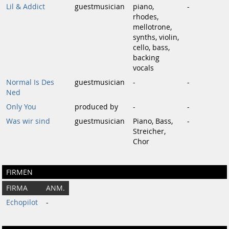
Lil & Addict
guestmusician
piano,
-
rhodes,
mellotrone,
synths, violin,
cello, bass,
backing
vocals
Normal Is Des
guestmusician
-
-
Ned
Only You
produced by
-
-
Was wir sind
guestmusician
Piano, Bass,
-
Streicher,
Chor
FIRMEN
FIRMA
ANM.
Echopilot
-