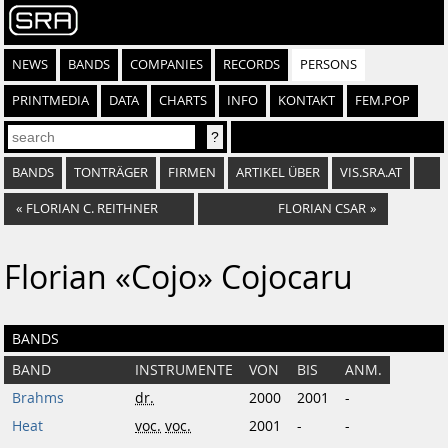
NEWS
BANDS
COMPANIES
RECORDS
PERSONS
PRINTMEDIA
DATA
CHARTS
INFO
KONTAKT
FEM.POP
BANDS
TONTRÄGER
FIRMEN
ARTIKEL ÜBER
VIS.SRA.AT
«
FLORIAN C. REITHNER
FLORIAN CSAR
»
Florian «Cojo» Cojocaru
BANDS
BAND
INSTRUMENTE
VON
BIS
ANM.
Brahms
dr.
2000
2001
-
Heat
voc.
voc.
2001
-
-