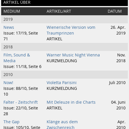
ARTIKEL ÜBER
MEDIUM
ARTIKEL/ART
DATUM
2019
News
Wienerische Version vom
26. Apr.
Issue: 17/19, Seite
Traumprinzen
2019
71
ARTIKEL
2018
Film, Sound &
Warner Music Night Vienna
Nov.
Media
KURZMELDUNG
2018
Issue: 11/18, Seite 6
2010
Now!
Violetta Parisini
Juli 2010
Issue: 88/10, Seite
KURZMELDUNG
10
Falter - Zeitschrift
Mit Deleuze in die Charts
04. Juni
Issue: 22/10, Seite
ARTIKEL
2010
28
The Gap
Klänge aus dem
Apr.
Issue: 105/10, Seite
Zwischenreich
2010