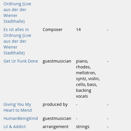
Ordnung (Live
aus der der
Wiener
Stadthalle)
Es ist alles in
Composer
14
-
Ordnung (Live
aus der der
Wiener
Stadthalle)
Get Ur Funk Done
guestmusician
piano,
-
rhodes,
mellotron,
syntz, violin,
cello, bass,
backing
vocals
Giving You My
produced by
-
-
Heart to Mend
HumanBeingKind
guestmusician
-
-
Lil & Addict
arrangement
strings
-