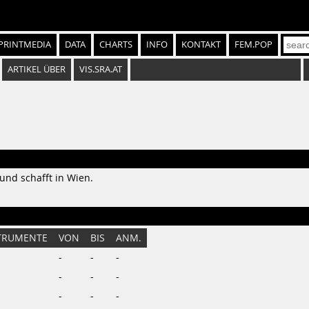
PRINTMEDIA
DATA
CHARTS
INFO
KONTAKT
FEM.POP
ARTIKEL ÜBER
VIS.SRA.AT
und schafft in Wien.
TRUMENTE
VON
BIS
ANM.
-
-
-
-
-
-
-
-
-