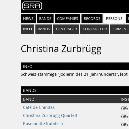
NEWS
BANDS
COMPANIES
RECORDS
PERSONS
INFO
BANDS
TONTRÄGER
KONTAKT FÜR
FIRMEN
Christina Zurbrügg
INFO
Schweiz-stämmige "Jodlerin des 21. Jahrhunderts", lebt 
BANDS
BAND
INS
Café de Chinitas
voc.
Christina Zurbrügg Quartett
voc.
Rosmanith/Trabitsch
voc.