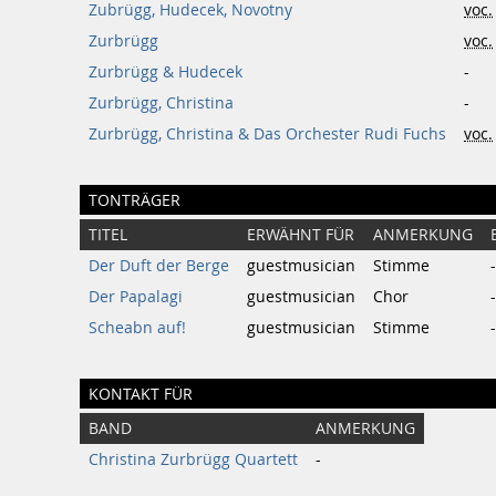
Zubrügg, Hudecek, Novotny
voc.
Zurbrügg
voc.
Zurbrügg & Hudecek
-
Zurbrügg, Christina
-
Zurbrügg, Christina & Das Orchester Rudi Fuchs
voc.
TONTRÄGER
TITEL
ERWÄHNT FÜR
ANMERKUNG
Der Duft der Berge
guestmusician
Stimme
-
Der Papalagi
guestmusician
Chor
-
Scheabn auf!
guestmusician
Stimme
-
KONTAKT FÜR
BAND
ANMERKUNG
Christina Zurbrügg Quartett
-