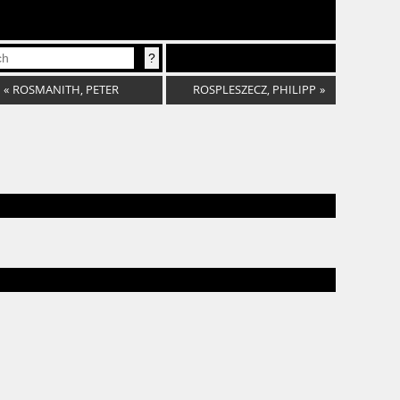
«
ROSMANITH, PETER
ROSPLESZECZ, PHILIPP
»