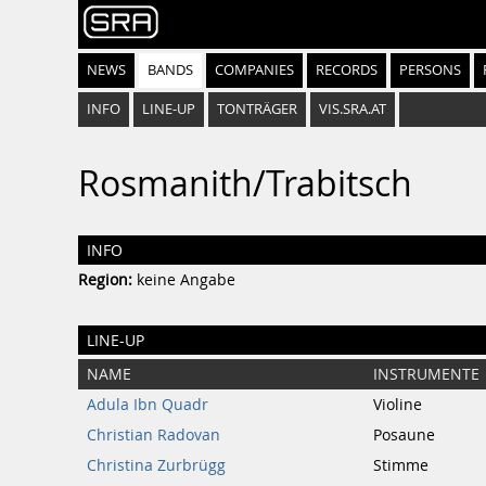
NEWS
BANDS
COMPANIES
RECORDS
PERSONS
INFO
LINE-UP
TONTRÄGER
VIS.SRA.AT
Rosmanith/Trabitsch
INFO
Region:
keine Angabe
LINE-UP
NAME
INSTRUMENTE
Adula Ibn Quadr
Violine
Christian Radovan
Posaune
Christina Zurbrügg
Stimme