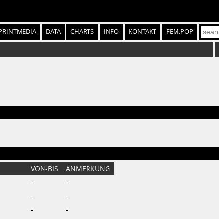
PRINTMEDIA
DATA
CHARTS
INFO
KONTAKT
FEM.POP
VON-BIS
ANMERKUNG
-
-
-
-
-
-