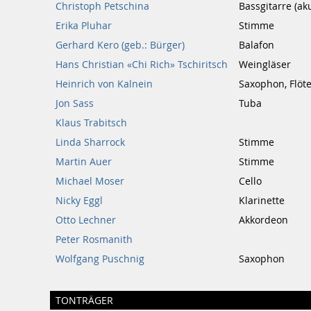
Christoph Petschina
Bassgitarre (ak
Erika Pluhar
Stimme
Gerhard Kero (geb.: Bürger)
Balafon
Hans Christian «Chi Rich» Tschiritsch
Weingläser
Heinrich von Kalnein
Saxophon, Flöt
Jon Sass
Tuba
Klaus Trabitsch
Linda Sharrock
Stimme
Martin Auer
Stimme
Michael Moser
Cello
Nicky Eggl
Klarinette
Otto Lechner
Akkordeon
Peter Rosmanith
Wolfgang Puschnig
Saxophon
TONTRÄGER