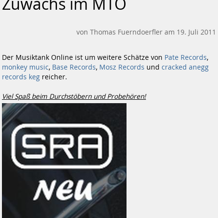
Zuwachs im MTO
von Thomas Fuerndoerfler am 19. Juli 2011
Der Musiktank Online ist um weitere Schätze von
Pate Records
,
monkey music
,
Base Records
,
Mosz Records
und
cracked anegg
records keg
reicher.
Viel Spaß beim Durchstöbern und Probehören!