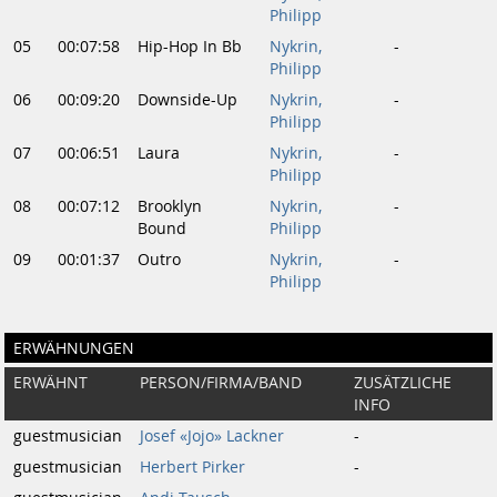
Philipp
05
00:07:58
Hip-Hop In Bb
Nykrin,
-
Philipp
06
00:09:20
Downside-Up
Nykrin,
-
Philipp
07
00:06:51
Laura
Nykrin,
-
Philipp
08
00:07:12
Brooklyn
Nykrin,
-
Bound
Philipp
09
00:01:37
Outro
Nykrin,
-
Philipp
ERWÄHNUNGEN
ERWÄHNT
PERSON/FIRMA/BAND
ZUSÄTZLICHE
INFO
guestmusician
Josef «Jojo» Lackner
-
guestmusician
Herbert Pirker
-