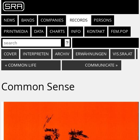
NEWS
BANDS
COMPANIES
RECORDS
PERSONS
PRINTMEDIA
DATA
CHARTS
INFO
KONTAKT
FEM.POP
COVER
INTERPRETEN
ARCHIV
ERWÄHNUNGEN
VIS.SRA.AT
«
COMMON LIFE
COMMUNICATE
»
Common Sense