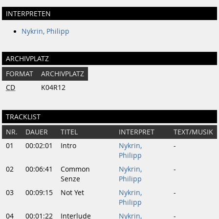
INTERPRETEN
Nykrin, Philipp
ARCHIVPLATZ
FORMAT
ARCHIVPLATZ
CD
K04R12
TRACKLIST
NR.
DAUER
TITEL
INTERPRET
TEXT/MUSIK
01
00:02:01
Intro
Nykrin,
-
Philipp
02
00:06:41
Common
Nykrin,
-
Senze
Philipp
03
00:09:15
Not Yet
Nykrin,
-
Philipp
04
00:01:22
Interlude
Nykrin,
-