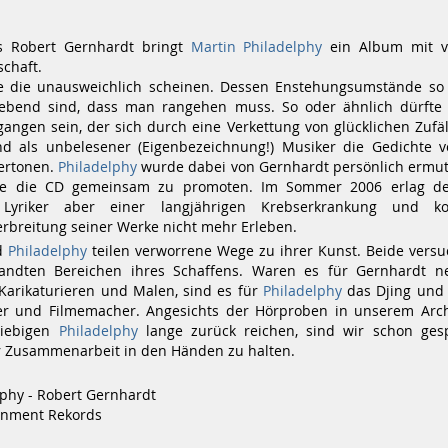
s Robert Gernhardt bringt
Martin Philadelphy
ein Album mit ve
chaft.
kte die unausweichlich scheinen. Dessen Enstehungsumstände s
ebend sind, dass man rangehen muss. So oder ähnlich dürfte
angen sein, der sich durch eine Verkettung von glücklichen Zufäl
nd als unbelesener (Eigenbezeichnung!) Musiker die Gedichte 
ertonen.
Philadelphy
wurde dabei von Gernhardt persönlich ermut
e die CD gemeinsam zu promoten. Im Sommer 2006 erlag der
e Lyriker aber einer langjährigen Krebserkrankung und k
erbreitung seiner Werke nicht mehr Erleben.
d
Philadelphy
teilen verworrene Wege zu ihrer Kunst. Beide versu
wandten Bereichen ihres Schaffens. Waren es für Gernhardt 
Karikaturieren und Malen, sind es für
Philadelphy
das Djing und 
er und Filmemacher. Angesichts der Hörproben in unserem Arch
riebigen
Philadelphy
lange zurück reichen, sind wir schon ges
r Zusammenarbeit in den Händen zu halten.
lphy - Robert Gernhardt
inment Rekords