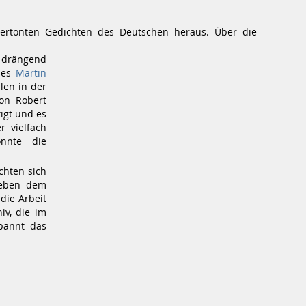
rtonten Gedichten des Deutschen heraus. Über die
o drängend
 es
Martin
len in der
von Robert
igt und es
 vielfach
onnte die
chten sich
neben dem
die Arbeit
iv, die im
pannt das