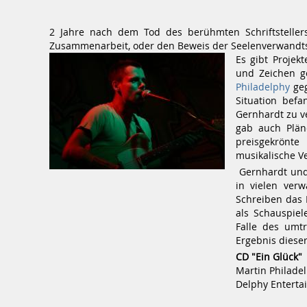
2 Jahre nach dem Tod des berühmten Schriftsteller
Zusammenarbeit, oder den Beweis der Seelenverwandts
Es gibt Proje
und Zeichen g
Philadelphy
geg
Situation befa
Gernhardt zu v
gab auch Plän
preisgekrönt
musikalische V
Gernhardt un
in vielen ver
Schreiben das 
als Schauspiel
Falle des umt
Ergebnis diese
CD "Ein Glück"
Martin Philade
Delphy Enterta