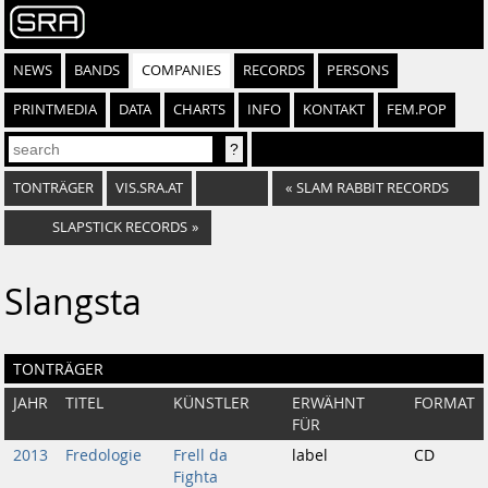
NEWS
BANDS
COMPANIES
RECORDS
PERSONS
PRINTMEDIA
DATA
CHARTS
INFO
KONTAKT
FEM.POP
TONTRÄGER
VIS.SRA.AT
«
SLAM RABBIT RECORDS
SLAPSTICK RECORDS
»
Slangsta
TONTRÄGER
JAHR
TITEL
KÜNSTLER
ERWÄHNT
FORMAT
FÜR
2013
Fredologie
Frell da
label
CD
Fighta