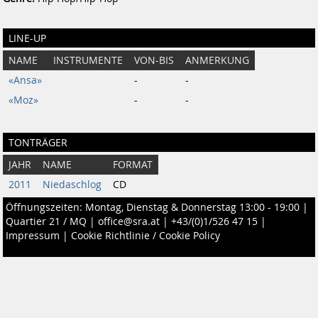
LINE-UP
NAME
INSTRUMENTE
VON-BIS
ANMERKUNG
«Ansa»
-
-
«Moz»
-
-
TONTRÄGER
JAHR
NAME
FORMAT
2011
Niedaschlog
CD
Öffnungszeiten: Montag, Dienstag & Donnerstag 13:00 - 19:00 |
Quartier 21 / MQ
|
office@sra.at
|
+43/(0)1/526 47 15
|
Impressum
|
Cookie Richtlinie / Cookie Policy