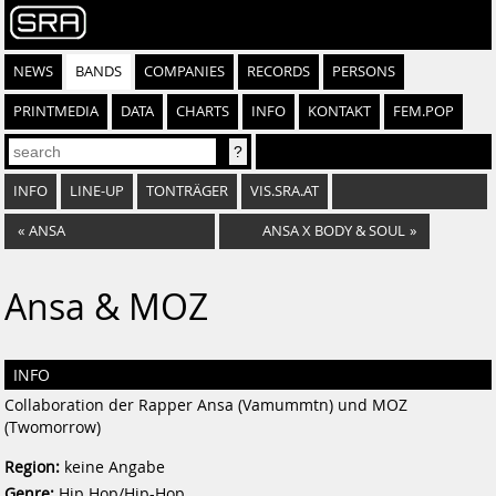
NEWS
BANDS
COMPANIES
RECORDS
PERSONS
PRINTMEDIA
DATA
CHARTS
INFO
KONTAKT
FEM.POP
INFO
LINE-UP
TONTRÄGER
VIS.SRA.AT
«
ANSA
ANSA X BODY & SOUL
»
Ansa & MOZ
INFO
Collaboration der Rapper Ansa (Vamummtn) und MOZ
(Twomorrow)
Region:
keine Angabe
Genre:
Hip Hop/Hip-Hop