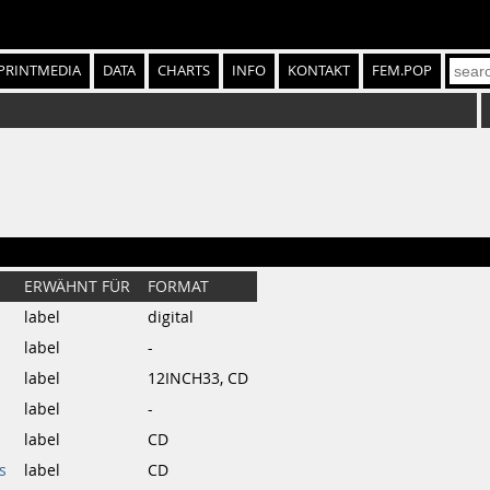
PRINTMEDIA
DATA
CHARTS
INFO
KONTAKT
FEM.POP
ERWÄHNT FÜR
FORMAT
label
digital
label
-
label
12INCH33, CD
label
-
label
CD
s
label
CD