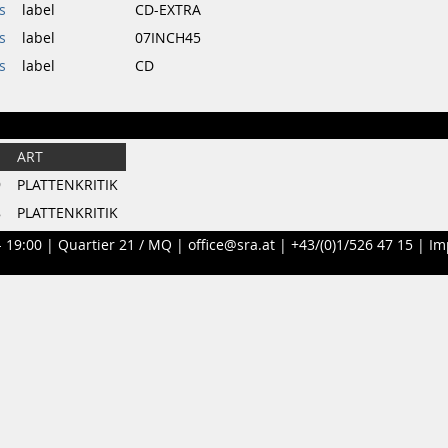
s
label
CD-EXTRA
s
label
07INCH45
s
label
CD
ART
9
PLATTENKRITIK
8
PLATTENKRITIK
- 19:00 |
Quartier 21 / MQ
|
office@sra.at
|
+43/(0)1/526 47 15
|
Im