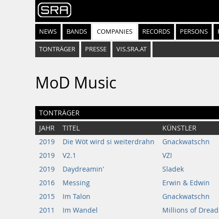
NEWS
BANDS
COMPANIES
RECORDS
PERSONS
TONTRÄGER
PRESSE
VIS.SRA.AT
MoD Music
TONTRÄGER
JAHR
TITEL
KÜNSTLER
2019
Die Wöt wird si weiterdrahn
Gnackwatschn
2019
V2.1
VZI
2019
Daydreamin'
Sladek
2016
Messing
Erwin & Edwin
2015
Im Talon
Gnackwatschn
2011
Im Wandel
Millions of Dread