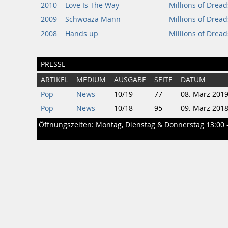
2010
Love Is The Way
Millions of Dread
2009
Schwoaza Mann
Millions of Dread
2008
Hands up
Millions of Dread
PRESSE
ARTIKEL
MEDIUM
AUSGABE
SEITE
DATUM
Pop
News
10/19
77
08. März 201
Pop
News
10/18
95
09. März 201
Öffnungszeiten: Montag, Dienstag & Donnerstag 13:00 